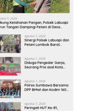
ustus 7, 2026
kung Ketahanan Pangan, Polsek Labuapi
run Tangan Dampingi Petani di Desa
arang Bongkot
Agustus 7, 2026
Sinergi Polsek Labuapi dan
Petani Lombok Barat
Perkuat Ketahanan
Pangan Nasional
Agustus 7, 2026
Diduga Pengedar Ganja,
Seorang Pria asal Kota
Mataram Ditangkap Polisi
di Sumbawa Barat
Agustus 7, 2026
Polres Sumbawa Bersama
DPP BMWI dan Kodim 1607
Gelar Bakti Sosial Merah
Putih di Ponpes Arrahman
Hidayatullah
Agustus 7, 2026
Peringati HUT Ke-81,