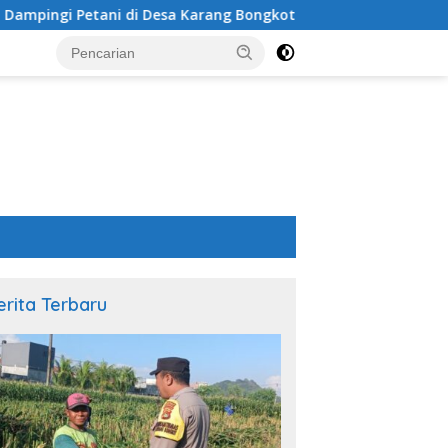
i Desa Karang Bongkot
Sinergi Polsek Labuapi dan Pe
erita Terbaru