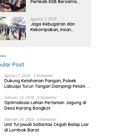
Pemkab KSB Bersama
Polres dan FK Unair Gelar
Seminar Kesehatan “1000
Hari Pertama Kehidupan”
Agustus 7, 2026
Jaga Kebugaran dan
Kekompakan, Insan
Maritim Pelabuhan Bima
Gelar Senam Bersama
ular Post
Agustus 7, 2026
0 Komentar
Dukung Ketahanan Pangan, Polsek
Labuapi Turun Tangan Dampingi Petani di
Desa Karang Bongkot
Februari 25, 2026
0 Komentar
Optimalisasi Lahan Pertanian Jagung di
Desa Karang Bongkot
Februari 26, 2026
0 Komentar
Unit Turjawali Satlantas Cegah Balap Liar
di Lombok Barat