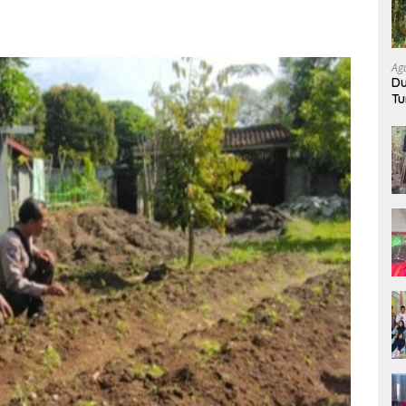
Ag
Du
Tu
K