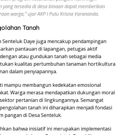
n yang tersedia di desa binaan dapat memberikan
aan warga,” ujar AKP I Putu Krisna Varananda.
golahan Tanah
un Senteluk Daye juga mencakup pendampingan
arkan pantauan di lapangan, petugas aktif
engan atau gundukan tanah sebagai media
ntukan kualitas pertumbuhan tanaman hortikultura
enan dalam penyiapannya.
ukti mampu membangun kedekatan emosional
akat. Warga merasa mendapatkan dukungan moral
sektor pertanian di lingkungannya. Semangat
engolahan tanah ini diharapkan menjadi fondasi
m pangan di Desa Senteluk.
kan bahwa inisiatif ini merupakan implementasi