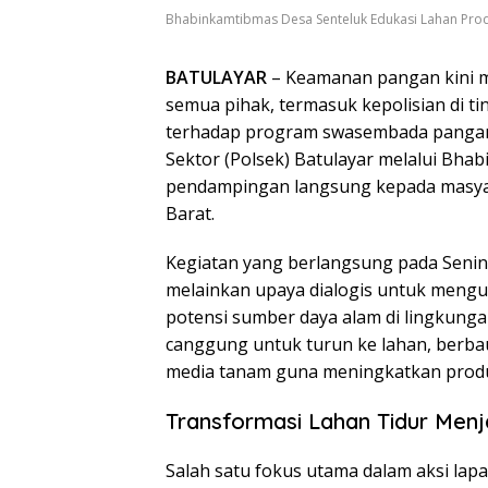
Bhabinkamtibmas Desa Senteluk Edukasi Lahan Prod
BATULAYAR
– Keamanan pangan kini me
semua pihak, termasuk kepolisian di t
terhadap program swasembada pangan 
Sektor (Polsek) Batulayar melalui Bh
pendampingan langsung kepada masyar
Barat.
Kegiatan yang berlangsung pada Senin 
melainkan upaya dialogis untuk meng
potensi sumber daya alam di lingkungan 
canggung untuk turun ke lahan, berb
media tanam guna meningkatkan produkt
Transformasi Lahan Tidur Men
Salah satu fokus utama dalam aksi lapa