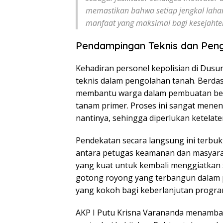
memastikan bahwa setiap jengkal laha
manfaat yang maksimal bagi kesejahter
Pendampingan Teknis dan Pen
Kehadiran personel kepolisian di Dus
teknis dalam pengolahan tanah. Berdas
membantu warga dalam pembuatan bed
tanam primer. Proses ini sangat mene
nantinya, sehingga diperlukan ketelat
Pendekatan secara langsung ini terb
antara petugas keamanan dan masyar
yang kuat untuk kembali menggiatkan 
gotong royong yang terbangun dalam p
yang kokoh bagi keberlanjutan progra
AKP I Putu Krisna Varananda menambah