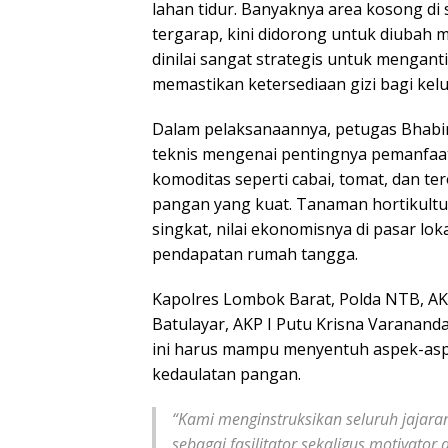
lahan tidur. Banyaknya area kosong di
tergarap, kini didorong untuk diubah 
dinilai sangat strategis untuk menganti
memastikan ketersediaan gizi bagi kelu
Dalam pelaksanaannya, petugas Bhabi
teknis mengenai pentingnya pemanfaa
komoditas seperti cabai, tomat, dan t
pangan yang kuat. Tanaman hortikultur
singkat, nilai ekonomisnya di pasar l
pendapatan rumah tangga.
Kapolres Lombok Barat, Polda NTB, AKBP
Batulayar, AKP I Putu Krisna Varananda,
ini harus mampu menyentuh aspek-aspe
kedaulatan pangan.
“Kami menginstruksikan seluruh jajar
sebagai fasilitator sekaligus motivat