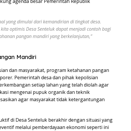
dukung agenda besar Pemerintah Republik
l yang dimulai dari kemandirian di tingkat desa.
ita optimis Desa Senteluk dapat menjadi contoh bagi
tahanan pangan mandiri yang berkelanjutan,”
angan Mandiri
lisian dan masyarakat, program ketahanan pangan
mporer. Pemerintah desa dan pihak kepolisian
rkembangan setiap lahan yang telah diolah agar
kasi mengenai pupuk organik dan teknik
isasikan agar masyarakat tidak ketergantungan
.
ktif di Desa Senteluk berakhir dengan situasi yang
eventif melalui pemberdayaan ekonomi seperti ini