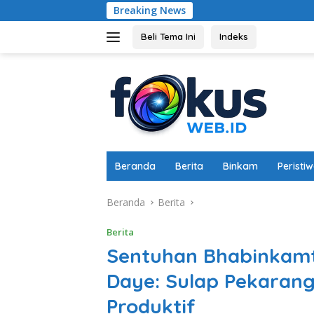
Langsung
Breaking News
Dukung Ketah
ke
konten
Beli Tema Ini
Indeks
Beranda
Berita
Binkam
Peristi
Beranda
Berita
Berita
Sentuhan Bhabinkamt
Daye: Sulap Pekarang
Produktif