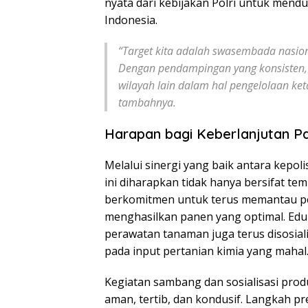
nyata dari kebijakan Polri untuk men
Indonesia.
“Target kita adalah swasembada nasiona
Dengan pendampingan yang konsisten, k
wilayah lain dalam hal pengelolaan ke
tambahnya.
Harapan bagi Keberlanjutan P
Melalui sinergi yang baik antara kepo
ini diharapkan tidak hanya bersifat te
berkomitmen untuk terus memantau pe
menghasilkan panen yang optimal. Edu
perawatan tanaman juga terus disosial
pada input pertanian kimia yang mahal
Kegiatan sambang dan sosialisasi produ
aman, tertib, dan kondusif. Langkah pr