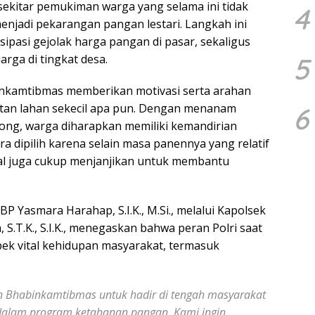
 sekitar pemukiman warga yang selama ini tidak
4
menjadi pekarangan pangan lestari. Langkah ini
sipasi gejolak harga pangan di pasar, sekaligus
arga di tingkat desa.
5
nkamtibmas memberikan motivasi serta arahan
tan lahan sekecil apa pun. Dengan menanam
6
erong, warga diharapkan memiliki kemandirian
a dipilih karena selain masa panennya yang relatif
okal juga cukup menjanjikan untuk membantu
 Yasmara Harahap, S.I.K., M.Si., melalui Kapolsek
 S.T.K., S.I.K., menegaskan bahwa peran Polri saat
k vital kehidupan masyarakat, termasuk
an Bhabinkamtibmas untuk hadir di tengah masyarakat
or dalam program ketahanan pangan. Kami ingin