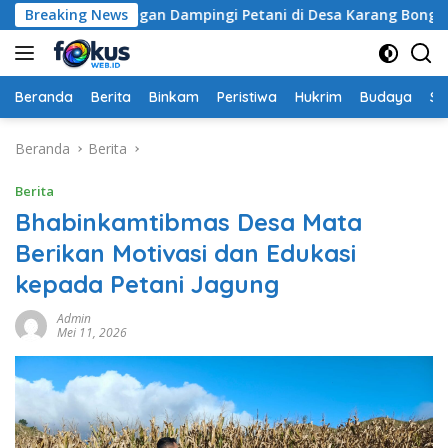
Langsung
 Turun Tangan Dampingi Petani di Desa Karang Bongkot
Breaking News
ke
konten
Beranda
Berita
Binkam
Peristiwa
Hukrim
Budaya
So
Beranda
Berita
Berita
Bhabinkamtibmas Desa Mata
Berikan Motivasi dan Edukasi
kepada Petani Jagung
Admin
Mei 11, 2026