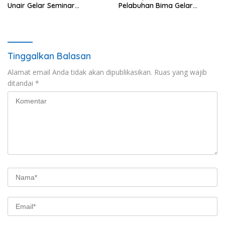
Unair Gelar Seminar
Pelabuhan Bima Gelar
Kesehatan “1000 Hari
Senam Bersama
Pertama Kehidupan”
Tinggalkan Balasan
Alamat email Anda tidak akan dipublikasikan.
Ruas yang wajib
ditandai
*