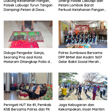
Dukung Ketahanan Pangan,
Sinergi Polsek Labuapi dan
Polsek Labuapi Turun Tangan
Petani Lombok Barat
Dampingi Petani di Desa
Perkuat Ketahanan Pangan
Karang Bongkot
Nasional
Diduga Pengedar Ganja,
Polres Sumbawa Bersama
Seorang Pria asal Kota
DPP BMWI dan Kodim 1607
Mataram Ditangkap Polisi di
Gelar Bakti Sosial Merah
Sumbawa Barat
Putih di Ponpes Arrahman
Hidayatullah
Peringati HUT Ke-81, Pemkab
Jaga Kebugaran dan
KSB Bersama Polres dan FK
Kekompakan, Insan Maritim