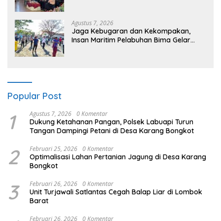
Seminar Kesehatan “1000 Hari Pertama
Kehidupan”
Agustus 7, 2026
Jaga Kebugaran dan Kekompakan,
Insan Maritim Pelabuhan Bima Gelar
Senam Bersama
Popular Post
1
Agustus 7, 2026
0 Komentar
Dukung Ketahanan Pangan, Polsek Labuapi Turun
Tangan Dampingi Petani di Desa Karang Bongkot
2
Februari 25, 2026
0 Komentar
Optimalisasi Lahan Pertanian Jagung di Desa Karang
Bongkot
3
Februari 26, 2026
0 Komentar
Unit Turjawali Satlantas Cegah Balap Liar di Lombok
Barat
Februari 26, 2026
0 Komentar