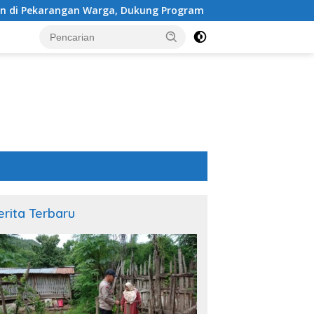
a, Dukung Program Pemerintah
Patroli Rutin Polres 
erita Terbaru