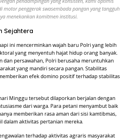
 Dengan pendampingan yang konsisten, kami optimis
di motor penggerak swasembada pangan yang tangguh
nya menekankan komitmen institusi.
n Sejahtera
api ini mencerminkan wajah baru Polri yang lebih
ektoral yang menyentuh hajat hidup orang banyak.
n dan persawahan, Polri berusaha meruntuhkan
rakat yang mandiri secara pangan. Stabilitas
memberikan efek domino positif terhadap stabilitas
ari Minggu tersebut dilaporkan berjalan dengan
antusiasme dari warga. Para petani menyambut baik
 hanya memberikan rasa aman dari sisi kamtibmas,
 dalam aktivitas pertanian mereka.
ngawalan terhadap aktivitas agraris masyarakat