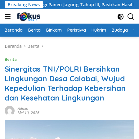
Langsung
 Dampingi Panen Jagung Tahap III, Pastikan Hasil Petani Ter
Breaking News
ke
konten
Beranda
Berita
Binkam
Peristiwa
Hukrim
Budaya
So
Beranda
Berita
Berita
Sinergitas TNI/POLRI Bersihkan
Lingkungan Desa Calabai, Wujud
Kepedulian Terhadap Kebersihan
dan Kesehatan Lingkungan
Admin
Mei 10, 2026