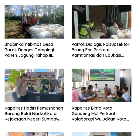
Bhabinkamtibmas Desa
Patroli Dialogis Polsubsektor
Rarak Ronges Dampingi
Brang Ene Perkuat
Panen Jagung Tahap III,
Kamtibmas dan Edukasi
Pastikan Hasil Petani
Masyarakat di Desa
Terserap Pasar
Kalimantong
Kapolres Hadiri Pemusnahan
Kapolres Bima Kota
Barang Bukti Narkotika di
Gandeng MUI Perkuat
Kejaksaan Negeri Sumbawa
Kolaborasi Wujudkan Kota
Barat
Bima Aman dan Kondusif