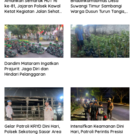
Amankan Semarak HUT RI
Bhabinkamtibmas Desa
ke-81, Jajaran Polsek Kawal
Suwangi Timur Sambangi
Ketat Kegiatan Jalan Sehat
Warga Dusun Turun Tangis,
di Kelurahan Pekat
Ajak Masyarakat Bersama
Jaga Kamtibmas
Dandim Mataram Ingatkan
Prajurit: Jaga Diri dan
Hindari Pelanggaran
Gelar Patroli KRYD Dini Hari,
Intensifkan Keamanan Dini
Polsek Sekotong Sasar Area
Hari, Patroli Perintis Presisi