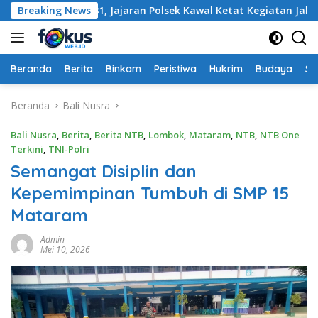
Langsung
HUT RI ke-81, Jajaran Polsek Kawal Ketat Kegiatan Jalan Seha
Breaking News
ke
konten
Beranda
Berita
Binkam
Peristiwa
Hukrim
Budaya
So
Beranda
Bali Nusra
Bali Nusra
,
Berita
,
Berita NTB
,
Lombok
,
Mataram
,
NTB
,
NTB One
Terkini
,
TNI-Polri
Semangat Disiplin dan
Kepemimpinan Tumbuh di SMP 15
Mataram
Admin
Mei 10, 2026