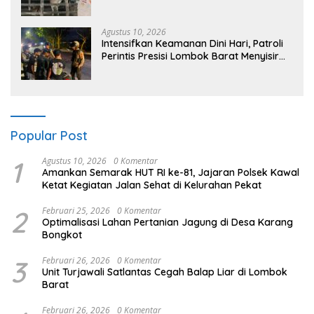
Warga di Cendi Manik
Agustus 10, 2026
Intensifkan Keamanan Dini Hari, Patroli
Perintis Presisi Lombok Barat Menyisir
Wilayah Gerung
Popular Post
1
Agustus 10, 2026
0 Komentar
Amankan Semarak HUT RI ke-81, Jajaran Polsek Kawal
Ketat Kegiatan Jalan Sehat di Kelurahan Pekat
2
Februari 25, 2026
0 Komentar
Optimalisasi Lahan Pertanian Jagung di Desa Karang
Bongkot
3
Februari 26, 2026
0 Komentar
Unit Turjawali Satlantas Cegah Balap Liar di Lombok
Barat
Februari 26, 2026
0 Komentar