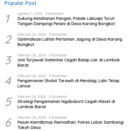
Popular Post
1
Agustus 7, 2026
0 Komentar
Dukung Ketahanan Pangan, Polsek Labuapi Turun
Tangan Dampingi Petani di Desa Karang Bongkot
2
Februari 25, 2026
0 Komentar
Optimalisasi Lahan Pertanian Jagung di Desa Karang
Bongkot
3
Februari 26, 2026
0 Komentar
Unit Turjawali Satlantas Cegah Balap Liar di Lombok
Barat
4
Februari 26, 2026
0 Komentar
Pengamanan Sholat Tarawih di Mendagi, Lalin Tetap
Lancar
5
Februari 26, 2026
0 Komentar
Strategi Pengamanan Ngabuburit Cegah Macet di
Lombok Barat
6
Februari 26, 2026
0 Komentar
Pesan Kamtibmas Ramadhan: Polres Lobar Sambangi
Tokoh Desa