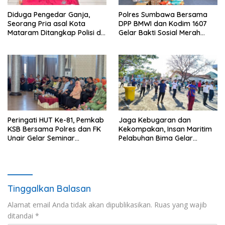
Diduga Pengedar Ganja,
Polres Sumbawa Bersama
Seorang Pria asal Kota
DPP BMWI dan Kodim 1607
Mataram Ditangkap Polisi di
Gelar Bakti Sosial Merah
Sumbawa Barat
Putih di Ponpes Arrahman
Hidayatullah
Peringati HUT Ke-81, Pemkab
Jaga Kebugaran dan
KSB Bersama Polres dan FK
Kekompakan, Insan Maritim
Unair Gelar Seminar
Pelabuhan Bima Gelar
Kesehatan “1000 Hari
Senam Bersama
Pertama Kehidupan”
Tinggalkan Balasan
Alamat email Anda tidak akan dipublikasikan.
Ruas yang wajib
ditandai
*