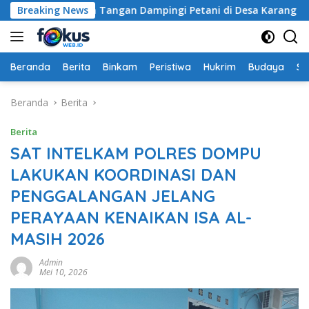
Langsung
buapi Turun Tangan Dampingi Petani di Desa Karang Bongkot
Breaking News
ke
konten
Beranda
Berita
Binkam
Peristiwa
Hukrim
Budaya
So
Beranda
Berita
Berita
SAT INTELKAM POLRES DOMPU
LAKUKAN KOORDINASI DAN
PENGGALANGAN JELANG
PERAYAAN KENAIKAN ISA AL-
MASIH 2026
Admin
Mei 10, 2026