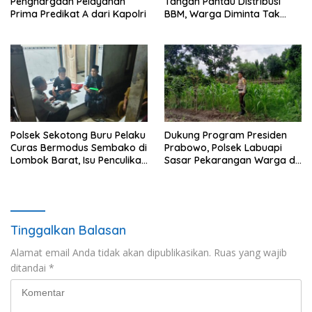
Penghargaan Pelayanan
Tangan Pantau Distribusi
Prima Predikat A dari Kapolri
BBM, Warga Diminta Tak
Panic Buying
Polsek Sekotong Buru Pelaku
Dukung Program Presiden
Curas Bermodus Sembako di
Prabowo, Polsek Labuapi
Lombok Barat, Isu Penculikan
Sasar Pekarangan Warga di
Dipastikan Hoaks
Lombok Barat
Tinggalkan Balasan
Alamat email Anda tidak akan dipublikasikan.
Ruas yang wajib
ditandai
*