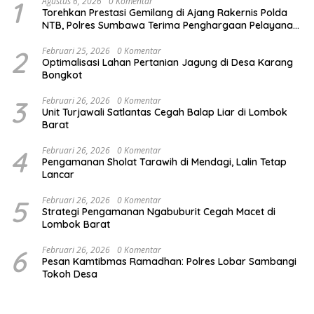
1
Agustus 6, 2026
0 Komentar
Torehkan Prestasi Gemilang di Ajang Rakernis Polda
NTB, Polres Sumbawa Terima Penghargaan Pelayanan
Prima Kapolri
2
Februari 25, 2026
0 Komentar
Optimalisasi Lahan Pertanian Jagung di Desa Karang
Bongkot
3
Februari 26, 2026
0 Komentar
Unit Turjawali Satlantas Cegah Balap Liar di Lombok
Barat
4
Februari 26, 2026
0 Komentar
Pengamanan Sholat Tarawih di Mendagi, Lalin Tetap
Lancar
5
Februari 26, 2026
0 Komentar
Strategi Pengamanan Ngabuburit Cegah Macet di
Lombok Barat
6
Februari 26, 2026
0 Komentar
Pesan Kamtibmas Ramadhan: Polres Lobar Sambangi
Tokoh Desa