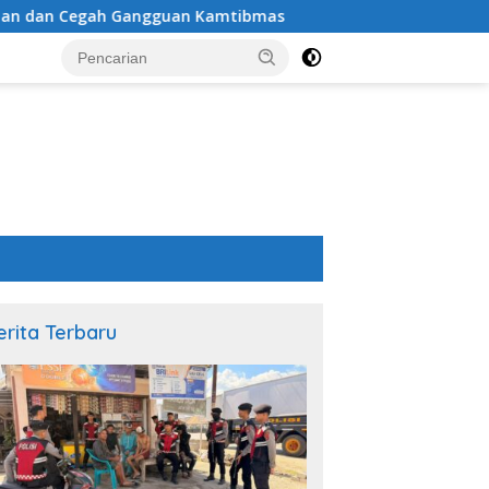
an Kamtibmas
Sat Binmas Polres Bima Kota Laksanakan
erita Terbaru