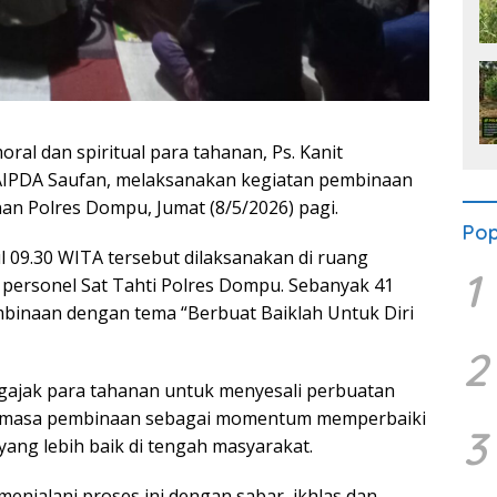
l dan spiritual para tahanan, Ps. Kanit
AIPDA Saufan, melaksanakan kegiatan pembinaan
n Polres Dompu, Jumat (8/5/2026) pagi.
Pop
 09.30 WITA tersebut dilaksanakan di ruang
1
personel Sat Tahti Polres Dompu. Sebanyak 41
binaan dengan tema “Berbuat Baiklah Untuk Diri
2
ajak para tahanan untuk menyesali perbuatan
an masa pembinaan sebagai momentum memperbaiki
3
 yang lebih baik di tengah masyarakat.
enjalani proses ini dengan sabar, ikhlas dan