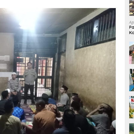
Ag
Pa
Ko
G