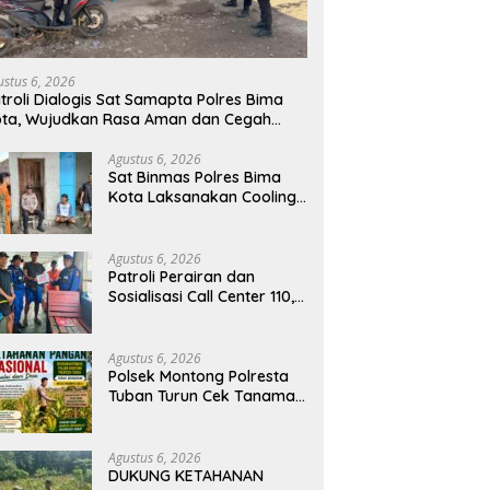
ustus 6, 2026
troli Dialogis Sat Samapta Polres Bima
ta, Wujudkan Rasa Aman dan Cegah
angguan Kamtibmas
Agustus 6, 2026
Sat Binmas Polres Bima
Kota Laksanakan Cooling
System dan Ajak Warga
Kibarkan Merah Putih
Sambut HUT RI Ke-81
Agustus 6, 2026
Patroli Perairan dan
Sosialisasi Call Center 110,
Sat Polairud Polres Bima
Kota Tingkatkan
Keselamatan Pelayaran di
Agustus 6, 2026
Teluk Bima
Polsek Montong Polresta
Tuban Turun Cek Tanaman
jagung Warga di Desa
Pakel
Agustus 6, 2026
DUKUNG KETAHANAN