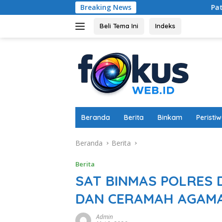
Langsung
Breaking News
Patroli Dialogis Sat Sama
ke
konten
Beli Tema Ini
Indeks
Beranda
Berita
Binkam
Peristi
Beranda
Berita
Berita
SAT BINMAS POLRES 
DAN CERAMAH AGAMA
Admin