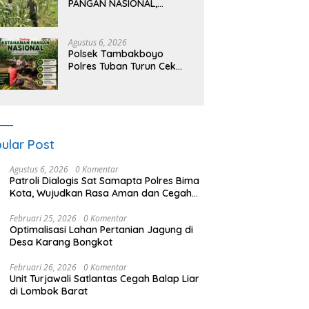
PANGAN NASIONAL,
BHABINKAMTIBMAS DESA
PACING POLSEK PARENGAN
MELAKSANAKAN
Agustus 6, 2026
PENDAMPINGAN PETANI
Polsek Tambakboyo
JAGUNG DI DESA PACING
Polres Tuban Turun Cek
KEC. PARENGAN.
Tanaman jagung Warga di
Desa Ngulahan
ular Post
Agustus 6, 2026
0 Komentar
Patroli Dialogis Sat Samapta Polres Bima
Kota, Wujudkan Rasa Aman dan Cegah
Gangguan Kamtibmas
Februari 25, 2026
0 Komentar
Optimalisasi Lahan Pertanian Jagung di
Desa Karang Bongkot
Februari 26, 2026
0 Komentar
Unit Turjawali Satlantas Cegah Balap Liar
di Lombok Barat