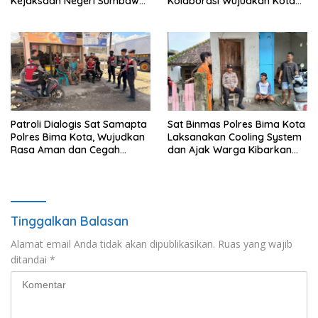
Kejaksaan Negeri Sumbawa
Kolaborasi Wujudkan Kota
Barat
Bima Aman dan Kondusif
Patroli Dialogis Sat Samapta
Sat Binmas Polres Bima Kota
Polres Bima Kota, Wujudkan
Laksanakan Cooling System
Rasa Aman dan Cegah
dan Ajak Warga Kibarkan
Gangguan Kamtibmas
Merah Putih Sambut HUT RI
Ke-81
Tinggalkan Balasan
Alamat email Anda tidak akan dipublikasikan.
Ruas yang wajib
ditandai
*