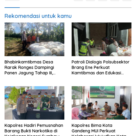
Rekomendasi untuk kamu
Bhabinkamtibmas Desa
Patroli Dialogis Polsubsektor
Rarak Ronges Dampingi
Brang Ene Perkuat
Panen Jagung Tahap III,
Kamtibmas dan Edukasi
Pastikan Hasil Petani
Masyarakat di Desa
Terserap Pasar
Kalimantong
Kapolres Hadiri Pemusnahan
Kapolres Bima Kota
Barang Bukti Narkotika di
Gandeng MUI Perkuat