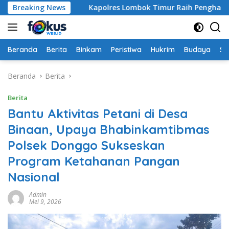
Langsung
Kapolri
Breaking News
Kapolres Lombok Timur Raih Penghargaan Pelay
ke
konten
Beranda
Berita
Binkam
Peristiwa
Hukrim
Budaya
So
Beranda
Berita
Berita
Bantu Aktivitas Petani di Desa
Binaan, Upaya Bhabinkamtibmas
Polsek Donggo Sukseskan
Program Ketahanan Pangan
Nasional
Admin
Mei 9, 2026