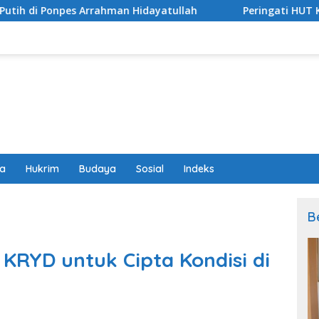
man Hidayatullah
Peringati HUT Ke-81, Pemkab KSB Ber
wa
Hukrim
Budaya
Sosial
Indeks
B
 KRYD untuk Cipta Kondisi di