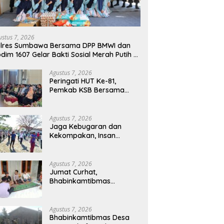
ustus 7, 2026
olres Sumbawa Bersama DPP BMWI dan
dim 1607 Gelar Bakti Sosial Merah Putih di
npes Arrahman Hidayatullah
Agustus 7, 2026
Peringati HUT Ke-81,
Pemkab KSB Bersama
Polres dan FK Unair Gelar
Seminar Kesehatan “1000
Hari Pertama Kehidupan”
Agustus 7, 2026
Jaga Kebugaran dan
Kekompakan, Insan
Maritim Pelabuhan Bima
Gelar Senam Bersama
Agustus 7, 2026
Jumat Curhat,
Bhabinkamtibmas
Kelurahan Sadia Ajak
Warga Perangi Miras dan
Narkoba Demi Kamtibmas
Agustus 7, 2026
Kondusif
Bhabinkamtibmas Desa