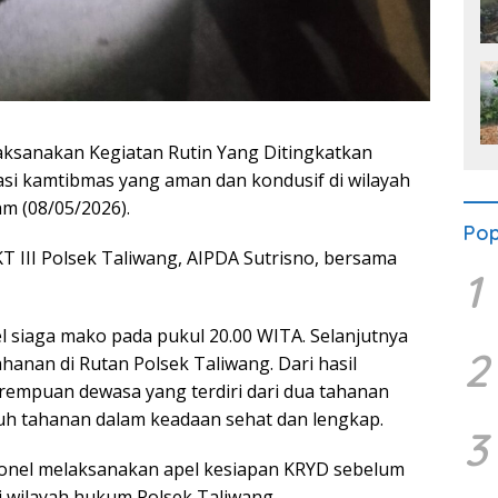
ksanakan Kegiatan Rutin Yang Ditingkatkan
asi kamtibmas yang aman dan kondusif di wilayah
m (08/05/2026).
Pop
T III Polsek Taliwang, AIPDA Sutrisno, bersama
1
l siaga mako pada pukul 20.00 WITA. Selanjutnya
2
anan di Rutan Polsek Taliwang. Dari hasil
rempuan dewasa yang terdiri dari dua tahanan
uruh tahanan dalam keadaan sehat dan lengkap.
3
sonel melaksanakan apel kesiapan KRYD sebelum
 wilayah hukum Polsek Taliwang.