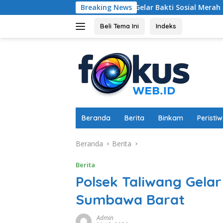
Langsung
n Kodim 1607 Gelar Bakti Sosial Merah Putih di Ponpes Arrah
Breaking News
ke
konten
Beli Tema Ini
Indeks
Beranda
Berita
Binkam
Peristi
Beranda
Berita
Berita
Polsek Taliwang Gelar
Sumbawa Barat
Admin