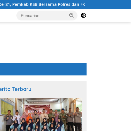
sama Polres dan FK Unair Gelar Seminar Kesehatan “1000 Hari 
erita Terbaru