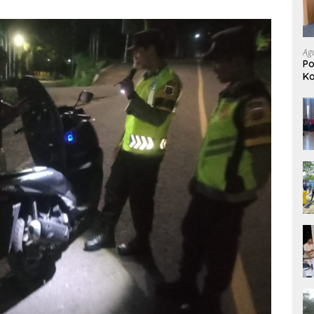
Ag
P
Ko
Po