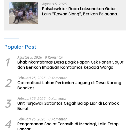
Agustus 5, 2026
Polsubsektor Raba Laksanakan Gatur
Lalin “Rawan Siang”, Berikan Pelayanan
Maksimal kepada Pelajar
Popular Post
1
Agustus 5, 2026
0 Komentar
Bhabinkamtibmas Desa Bagik Papan Cek Panen Sayur
dan Berikan Imbauan Kamtibmas kepada Warga
2
Februari 25, 2026
0 Komentar
Optimalisasi Lahan Pertanian Jagung di Desa Karang
Bongkot
3
Februari 26, 2026
0 Komentar
Unit Turjawali Satlantas Cegah Balap Liar di Lombok
Barat
4
Februari 26, 2026
0 Komentar
Pengamanan Sholat Tarawih di Mendagi, Lalin Tetap
Lancar