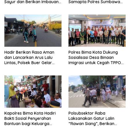
Sayur dan Berikan Imbauan
Samapta Polres Sumbawa
Kamtibmas kepada Warga
Pantau Simpang Sering
Antisipasi 3C
Hadir Berikan Rasa Aman
Polres Bima Kota Dukung
dan Lancarkan Arus Lalu
Sosialisasi Desa Binaan
Lintas, Polsek Buer Gelar
Imigrasi untuk Cegah TPPO
Strong Point di Depan SDN
dan TPPM
Perenang
Kapolres Bima Kota Hadiri
Polsubsektor Raba
Bakti Sosial Penyerahan
Laksanakan Gatur Lalin
Bantuan bagi Keluarga
“Rawan Siang”, Berikan
Korban Tenggelamnya
Pelayanan Maksimal kepada