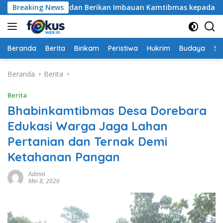
Langsung
Panen Sayur dan Berikan Imbauan Kamtibmas kepada Warga
Breaking News
ke
konten
Beranda
Berita
Binkam
Peristiwa
Hukrim
Budaya
So
Beranda
Berita
Berita
Bhabinkamtibmas Desa Dorebara
Edukasi Warga Jaga Lahan
Pertanian dan Ternak Demi
Ketahanan Pangan
Admin
Mei 8, 2026