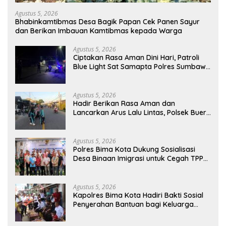
Agustus 5, 2026
Bhabinkamtibmas Desa Bagik Papan Cek Panen Sayur
dan Berikan Imbauan Kamtibmas kepada Warga
Agustus 5, 2026
Ciptakan Rasa Aman Dini Hari, Patroli
Blue Light Sat Samapta Polres Sumbawa
Pantau Simpang Sering Antisipasi 3C
Agustus 5, 2026
Hadir Berikan Rasa Aman dan
Lancarkan Arus Lalu Lintas, Polsek Buer
Gelar Strong Point di Depan SDN
Perenang
Agustus 5, 2026
Polres Bima Kota Dukung Sosialisasi
Desa Binaan Imigrasi untuk Cegah TPPO
dan TPPM
Agustus 5, 2026
Kapolres Bima Kota Hadiri Bakti Sosial
Penyerahan Bantuan bagi Keluarga
Korban Tenggelamnya Perahu di Teluk
Bima