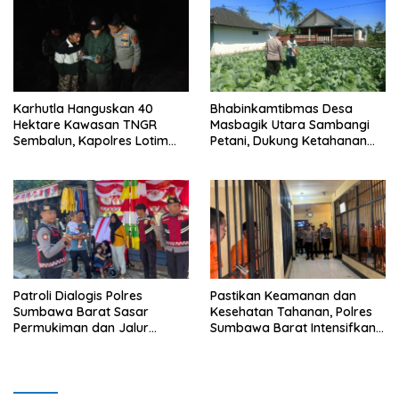
Karhutla Hanguskan 40
Bhabinkamtibmas Desa
Hektare Kawasan TNGR
Masbagik Utara Sambangi
Sembalun, Kapolres Lotim
Petani, Dukung Ketahanan
Turun Langsung Padamkan
Pangan dan Swasembada
Api
Pangan
Patroli Dialogis Polres
Pastikan Keamanan dan
Sumbawa Barat Sasar
Kesehatan Tahanan, Polres
Permukiman dan Jalur
Sumbawa Barat Intensifkan
Ramai, Jaga Kamtibmas
Pengecekan Rutan Secara
Tetap Kondusif
Berkala