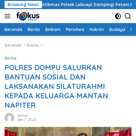
Langsung
Bhabinkamtibmas Polsek Labuapi Dampingi Petani Kuranji Da
Breaking News
ke
konten
Beranda
Berita
Binkam
Peristiwa
Hukrim
Budaya
So
Beranda
Berita
Berita
POLRES DOMPU SALURKAN
BANTUAN SOSIAL DAN
LAKSANAKAN SILATURAHMI
KEPADA KELUARGA MANTAN
NAPITER
Admin
Mei 7, 2026