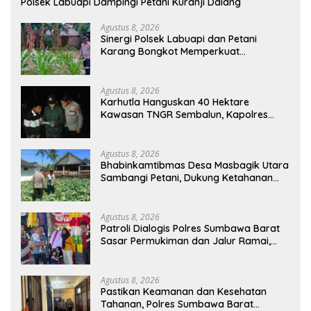
Polsek Labuapi Dampingi Petani Kuranji Dalang
Agustus 8, 2026
Sinergi Polsek Labuapi dan Petani
Karang Bongkot Memperkuat
Ketahanan Pangan Nasional
Agustus 8, 2026
Karhutla Hanguskan 40 Hektare
Kawasan TNGR Sembalun, Kapolres
Lotim Turun Langsung Padamkan Api
Agustus 8, 2026
Bhabinkamtibmas Desa Masbagik Utara
Sambangi Petani, Dukung Ketahanan
Pangan dan Swasembada Pangan
Agustus 8, 2026
Patroli Dialogis Polres Sumbawa Barat
Sasar Permukiman dan Jalur Ramai,
Jaga Kamtibmas Tetap Kondusif
Agustus 8, 2026
Pastikan Keamanan dan Kesehatan
Tahanan, Polres Sumbawa Barat