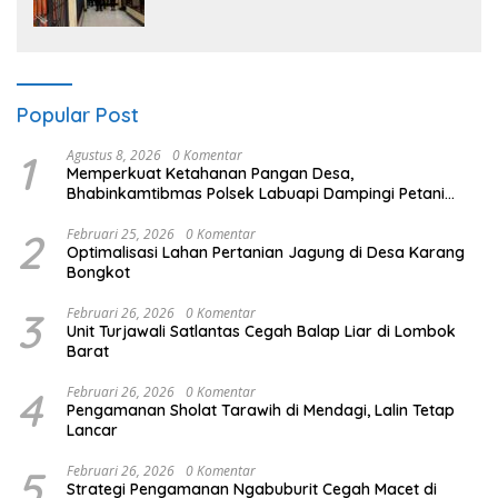
Intensifkan Pengecekan Rutan Secara
Berkala
Popular Post
1
Agustus 8, 2026
0 Komentar
Memperkuat Ketahanan Pangan Desa,
Bhabinkamtibmas Polsek Labuapi Dampingi Petani
Kuranji Dalang
2
Februari 25, 2026
0 Komentar
Optimalisasi Lahan Pertanian Jagung di Desa Karang
Bongkot
3
Februari 26, 2026
0 Komentar
Unit Turjawali Satlantas Cegah Balap Liar di Lombok
Barat
4
Februari 26, 2026
0 Komentar
Pengamanan Sholat Tarawih di Mendagi, Lalin Tetap
Lancar
5
Februari 26, 2026
0 Komentar
Strategi Pengamanan Ngabuburit Cegah Macet di