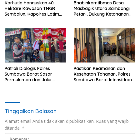
Karhutla Hanguskan 40
Bhabinkamtibmas Desa
Hektare Kawasan TNGR
Masbagik Utara Sambangi
Sembalun, Kapolres Lotim
Petani, Dukung Ketahanan
Turun Langsung Padamkan
Pangan dan Swasembada
Api
Pangan
Patroli Dialogis Polres
Pastikan Keamanan dan
Sumbawa Barat Sasar
Kesehatan Tahanan, Polres
Permukiman dan Jalur
Sumbawa Barat Intensifkan
Ramai, Jaga Kamtibmas
Pengecekan Rutan Secara
Tetap Kondusif
Berkala
Tinggalkan Balasan
Alamat email Anda tidak akan dipublikasikan.
Ruas yang wajib
ditandai
*