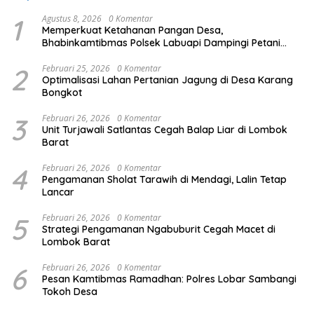
1
Agustus 8, 2026
0 Komentar
Memperkuat Ketahanan Pangan Desa,
Bhabinkamtibmas Polsek Labuapi Dampingi Petani
Kuranji Dalang
2
Februari 25, 2026
0 Komentar
Optimalisasi Lahan Pertanian Jagung di Desa Karang
Bongkot
3
Februari 26, 2026
0 Komentar
Unit Turjawali Satlantas Cegah Balap Liar di Lombok
Barat
4
Februari 26, 2026
0 Komentar
Pengamanan Sholat Tarawih di Mendagi, Lalin Tetap
Lancar
5
Februari 26, 2026
0 Komentar
Strategi Pengamanan Ngabuburit Cegah Macet di
Lombok Barat
6
Februari 26, 2026
0 Komentar
Pesan Kamtibmas Ramadhan: Polres Lobar Sambangi
Tokoh Desa