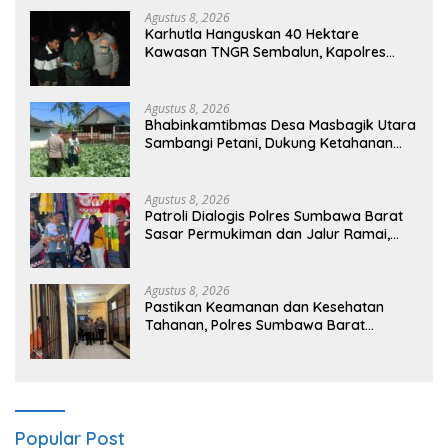
Agustus 8, 2026
Karhutla Hanguskan 40 Hektare
Kawasan TNGR Sembalun, Kapolres
Lotim Turun Langsung Padamkan Api
Agustus 8, 2026
Bhabinkamtibmas Desa Masbagik Utara
Sambangi Petani, Dukung Ketahanan
Pangan dan Swasembada Pangan
Agustus 8, 2026
Patroli Dialogis Polres Sumbawa Barat
Sasar Permukiman dan Jalur Ramai,
Jaga Kamtibmas Tetap Kondusif
Agustus 8, 2026
Pastikan Keamanan dan Kesehatan
Tahanan, Polres Sumbawa Barat
Intensifkan Pengecekan Rutan Secara
Berkala
Popular Post