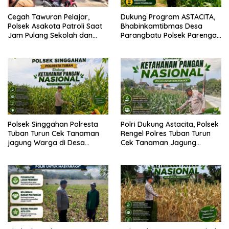
Cegah Tawuran Pelajar,
Dukung Program ASTACITA,
Polsek Asakota Patroli Saat
Bhabinkamtibmas Desa
Jam Pulang Sekolah dan
Parangbatu Polsek Parengan
Bantu Atur Lalu Lintas
Polresta Tuban laksanakan
sambang tanaman Jagung
Di Desa Parangbatu Kec.
Parengan
Polsek Singgahan Polresta
Polri Dukung Astacita, Polsek
Tuban Turun Cek Tanaman
Rengel Polres Tuban Turun
jagung Warga di Desa
Cek Tanaman Jagung
Mulyoagung
Warga di Desa Rengel