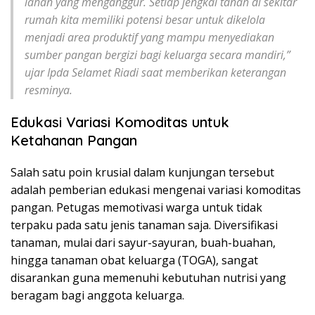
lahan yang menganggur. Setiap jengkal tanah di sekitar
rumah kita memiliki potensi besar untuk dikelola
menjadi area produktif yang mampu menyediakan
sumber pangan bergizi bagi keluarga secara mandiri,”
ujar Ipda Selamet Riadi saat memberikan keterangan
resminya.
Edukasi Variasi Komoditas untuk
Ketahanan Pangan
Salah satu poin krusial dalam kunjungan tersebut
adalah pemberian edukasi mengenai variasi komoditas
pangan. Petugas memotivasi warga untuk tidak
terpaku pada satu jenis tanaman saja. Diversifikasi
tanaman, mulai dari sayur-sayuran, buah-buahan,
hingga tanaman obat keluarga (TOGA), sangat
disarankan guna memenuhi kebutuhan nutrisi yang
beragam bagi anggota keluarga.