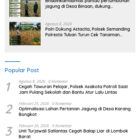
Bhabinkamtibmas pantau pertumbuhan
jagung di Desa Binaan, dukung
Ketahanan Pangan.
Agustus 8, 2026
Polri Dukung Astacita, Polsek Semanding
Polresta Tuban Turun Cek Tanaman
jagung milik Warga di Desa Ngino
Popular Post
1
Agustus 8, 2026
0 Komentar
Cegah Tawuran Pelajar, Polsek Asakota Patroli Saat
Jam Pulang Sekolah dan Bantu Atur Lalu Lintas
2
Februari 25, 2026
0 Komentar
Optimalisasi Lahan Pertanian Jagung di Desa Karang
Bongkot
3
Februari 26, 2026
0 Komentar
Unit Turjawali Satlantas Cegah Balap Liar di Lombok
Barat