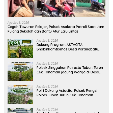
Agustus 8, 2026
Cegah Tawuran Pelajar, Polsek Asakota Patroli Saat Jam
Pulang Sekolah dan Bantu Atur Lalu Lintas
Agustus 8, 2026
Dukung Program ASTACITA,
Bhabinkamtibmas Desa Parangbatu
Polsek Parengan Polresta Tuban
laksanakan sambang tanaman Jagung
Di Desa Parangbatu Kec. Parengan
Agustus 8, 2026
Polsek Singgahan Polresta Tuban Turun
Cek Tanaman jagung Warga di Desa
Mulyoagung
Agustus 8, 2026
Polri Dukung Astacita, Polsek Rengel
Polres Tuban Turun Cek Tanaman
Jagung Warga di Desa Rengel
Agustus 8, 2026