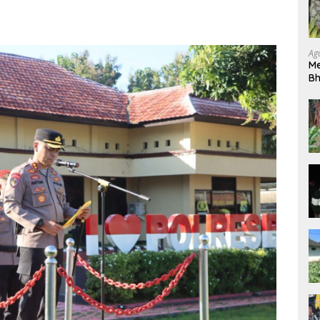
Ag
Me
Bh
Pe