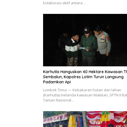
kolaborasi aktif antara…
Karhutla Hanguskan 40 Hektare Kawasan 
Sembalun, Kapolres Lotim Turun Langsung
Padamkan Api
Lombok Timur — Kebakaran hutan dan lahan
(Karhutla) melanda kawasan Maletan, SPTN II Bal
Taman Nasional…