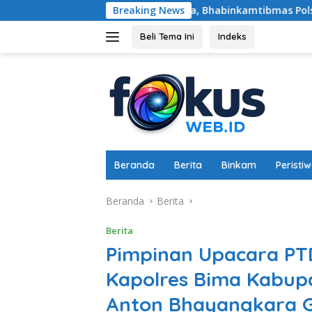
Langsung
nan Pangan Desa, Bhabinkamtibmas Polsek Labuapi Dampingi P
Breaking News
ke
konten
Beli Tema Ini
Indeks
Beranda
Berita
Binkam
Peristi
Beranda
Berita
Berita
Pimpinan Upacara PT
Kapolres Bima Kabu
Anton Bhayangkara Ga