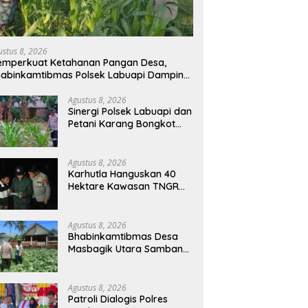
ustus 8, 2026
mperkuat Ketahanan Pangan Desa,
abinkamtibmas Polsek Labuapi Dampingi
tani Kuranji Dalang
Agustus 8, 2026
Sinergi Polsek Labuapi dan
Petani Karang Bongkot
Memperkuat Ketahanan
Pangan Nasional
Agustus 8, 2026
Karhutla Hanguskan 40
Hektare Kawasan TNGR
Sembalun, Kapolres Lotim
Turun Langsung
Padamkan Api
Agustus 8, 2026
Bhabinkamtibmas Desa
Masbagik Utara Sambangi
Petani, Dukung Ketahanan
Pangan dan Swasembada
Pangan
Agustus 8, 2026
Patroli Dialogis Polres