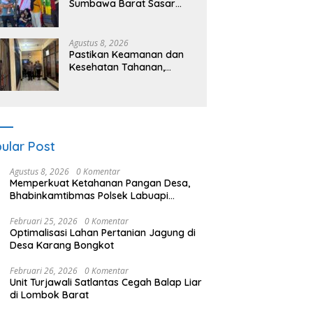
Sumbawa Barat Sasar
Permukiman dan Jalur
Ramai, Jaga Kamtibmas
Tetap Kondusif
Agustus 8, 2026
Pastikan Keamanan dan
Kesehatan Tahanan,
Polres Sumbawa Barat
Intensifkan Pengecekan
Rutan Secara Berkala
ular Post
Agustus 8, 2026
0 Komentar
Memperkuat Ketahanan Pangan Desa,
Bhabinkamtibmas Polsek Labuapi
Dampingi Petani Kuranji Dalang
Februari 25, 2026
0 Komentar
Optimalisasi Lahan Pertanian Jagung di
Desa Karang Bongkot
Februari 26, 2026
0 Komentar
Unit Turjawali Satlantas Cegah Balap Liar
di Lombok Barat