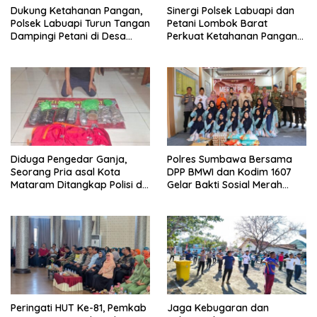
Dukung Ketahanan Pangan,
Sinergi Polsek Labuapi dan
Polsek Labuapi Turun Tangan
Petani Lombok Barat
Dampingi Petani di Desa
Perkuat Ketahanan Pangan
Karang Bongkot
Nasional
Diduga Pengedar Ganja,
Polres Sumbawa Bersama
Seorang Pria asal Kota
DPP BMWI dan Kodim 1607
Mataram Ditangkap Polisi di
Gelar Bakti Sosial Merah
Sumbawa Barat
Putih di Ponpes Arrahman
Hidayatullah
Peringati HUT Ke-81, Pemkab
Jaga Kebugaran dan