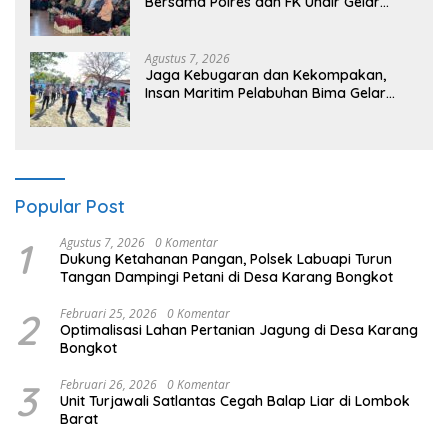
Bersama Polres dan FK Unair Gelar
Seminar Kesehatan “1000 Hari Pertama
Kehidupan”
Agustus 7, 2026
Jaga Kebugaran dan Kekompakan,
Insan Maritim Pelabuhan Bima Gelar
Senam Bersama
Popular Post
1
Agustus 7, 2026
0 Komentar
Dukung Ketahanan Pangan, Polsek Labuapi Turun
Tangan Dampingi Petani di Desa Karang Bongkot
2
Februari 25, 2026
0 Komentar
Optimalisasi Lahan Pertanian Jagung di Desa Karang
Bongkot
3
Februari 26, 2026
0 Komentar
Unit Turjawali Satlantas Cegah Balap Liar di Lombok
Barat