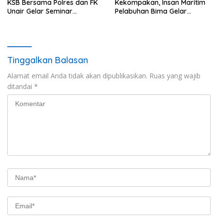
KSB Bersama Polres dan FK
Kekompakan, Insan Maritim
Unair Gelar Seminar
Pelabuhan Bima Gelar
Kesehatan “1000 Hari
Senam Bersama
Pertama Kehidupan”
Tinggalkan Balasan
Alamat email Anda tidak akan dipublikasikan.
Ruas yang wajib
ditandai
*