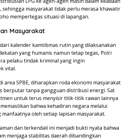
stribusian LPG ke agen-agen masih dalam keadaan
, sehingga masyarakat tidak perlu merasa khawatir
roho mempertegas situasi di lapangan.
nan Masyarakat
 dari kalender kamtibmas rutin yang dilaksanakan
dekatan yang humanis namun tetap tegas, Polri
a pelaku tindak kriminal yang ingin
 vital.
 di area SPBE, diharapkan roda ekonomi masyarakat
 berputar tanpa gangguan distribusi energi. Sat
en untuk terus menyisir titik-titik rawan lainnya
a memastikan bahwa kehadiran negara melalui
ng manfaatnya oleh setiap lapisan masyarakat.
aman dan terkendali ini menjadi bukti nyata bahwa
alam menjaga stabilitas daerah dibandingkan