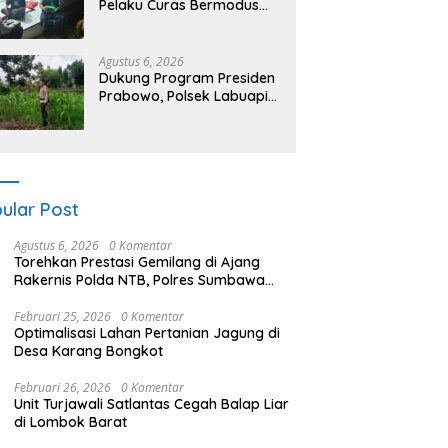
Pelaku Curas Bermodus
Sembako di Lombok
Barat, Isu Penculikan
Dipastikan Hoaks
Agustus 6, 2026
Dukung Program Presiden
Prabowo, Polsek Labuapi
Sasar Pekarangan Warga
di Lombok Barat
ular Post
Agustus 6, 2026
0 Komentar
Torehkan Prestasi Gemilang di Ajang
Rakernis Polda NTB, Polres Sumbawa
Terima Penghargaan Pelayanan Prima
Kapolri
Februari 25, 2026
0 Komentar
Optimalisasi Lahan Pertanian Jagung di
Desa Karang Bongkot
Februari 26, 2026
0 Komentar
Unit Turjawali Satlantas Cegah Balap Liar
di Lombok Barat