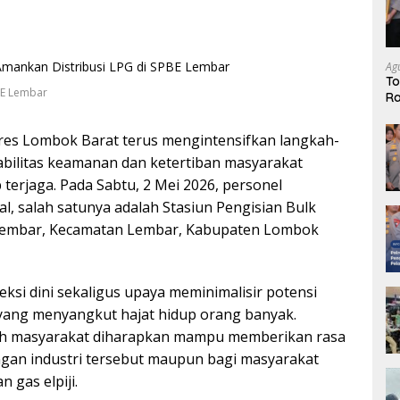
Ag
To
BE Lembar
Ra
Te
Ka
res Lombok Barat terus mengintensifkan langkah-
abilitas keamanan dan ketertiban masyarakat
terjaga. Pada Sabtu, 2 Mei 2026, personel
al, salah satunya adalah Stasiun Pengisian Bulk
an Lembar, Kecamatan Lembar, Kabupaten Lombok
eksi dini sekaligus upaya meminimalisir potensi
yang menyangkut hajat hidup orang banyak.
ngah masyarakat diharapkan mampu memberikan rasa
ungan industri tersebut maupun bagi masyarakat
 gas elpiji.