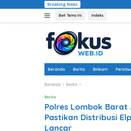
Langsung
Breaking News
Torehka
ke
konten
Beli Tema Ini
Indeks
Beranda
Berita
Binkam
Peristi
Beranda
Berita
Berita
Polres Lombok Barat
Pastikan Distribusi E
Lancar