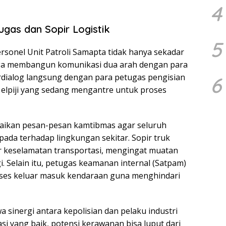
4
ugas dan Sopir Logistik
5
rsonel Unit Patroli Samapta tidak hanya sekadar
juga membangun komunikasi dua arah dengan para
rdialog langsung dengan para petugas pengisian
6
 elpiji yang sedang mengantre untuk proses
paikan pesan-pesan kamtibmas agar seluruh
pada terhadap lingkungan sekitar. Sopir truk
r keselamatan transportasi, mengingat muatan
i. Selain itu, petugas keamanan internal (Satpam)
kses keluar masuk kendaraan guna menghindari
inergi antara kepolisian dan pelaku industri
i yang baik, potensi kerawanan bisa luput dari