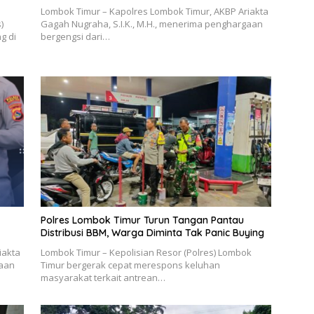
Lombok Timur – Kapolres Lombok Timur, AKBP Ariakta
)
Gagah Nugraha, S.I.K., M.H., menerima penghargaan
g di
bergengsi dari…
Polres Lombok Timur Turun Tangan Pantau
Distribusi BBM, Warga Diminta Tak Panic Buying
iakta
Lombok Timur – Kepolisian Resor (Polres) Lombok
gaan
Timur bergerak cepat merespons keluhan
masyarakat terkait antrean…