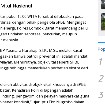
Vital Nasional
itar pukul 12.00 WITA tersebut difokuskan pada
dinasi dengan pihak pengelola SPBE. Mengingat
kan energi, Polres Lombok Barat memandang perlu
gah tindakan sabotase, pencurian, maupun
or manusia.
Pop
 Yasmara Harahap, S.I.K., M.Si., melalui Kasat
gaskan bahwa patroli preventif ini adalah mandat
1
ilayah. Menurutnya, objek vital seperti SPBE
tinggi sehingga memerlukan perhatian ekstra dari
2
uruh aktivitas di objek vital, khususnya di SPBE
batan. Kehadiran Polri di lapangan adalah
3
pelindung, pengayom, dan pelayan masyarakat guna
benar kondusif,” ujar Iptu Eko Nugroho dalam