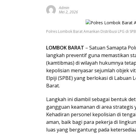
Admin
Mei 2, 2026
Polres Lombok Barat Amankan Distribusi LPG di SP
LOMBOK BARAT
– Satuan Samapta Pol
langkah preventif guna memastikan st
(kamtibmas) di wilayah hukumnya tetap 
kepolisian menyasar sejumlah objek vit
Elpiji (SPBE) yang berlokasi di Labu
Barat.
Langkah ini diambil sebagai bentuk det
gangguan keamanan di area strategis 
Kehadiran personel kepolisian di te
aman, baik bagi para pekerja di lingk
luas yang bergantung pada ketersediaan