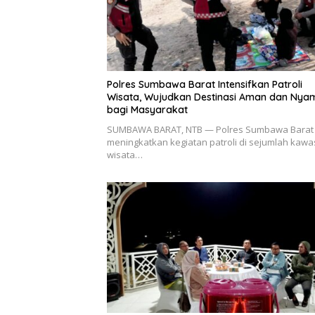
Polres Sumbawa Barat Intensifkan Patroli
Wisata, Wujudkan Destinasi Aman dan Nya
bagi Masyarakat
SUMBAWA BARAT, NTB — Polres Sumbawa Barat 
meningkatkan kegiatan patroli di sejumlah kaw
wisata…