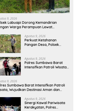
ustus 9, 2026
lsek Labuapi Dorong Kemandirian
angan Warga Perampuan Lewat
emanfaatan Pekarangan Rumah
Agustus 9, 2026
Perkuat Ketahanan
Pangan Desa, Polsek
Labuapi Turun Langsung
Dampingi Petani Merembu
Agustus 9, 2026
Polres Sumbawa Barat
Intensifkan Patroli Wisata,
Wujudkan Destinasi Aman
dan Nyaman bagi
Masyarakat
ustus 9, 2026
lres Sumbawa Barat Intensifkan Patroli
sata, Wujudkan Destinasi Aman dan
yaman bagi Masyarakat
Agustus 9, 2026
Sinergi Kawal Pariwisata
Kerakyatan, Polres