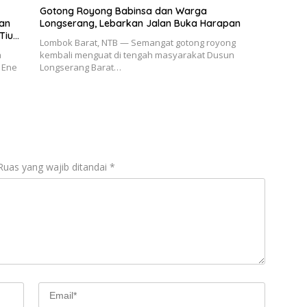
Gotong Royong Babinsa dan Warga
dan
Longserang, Lebarkan Jalan Buka Harapan
Tiu
Lombok Barat, NTB — Semangat gotong royong
a
kembali menguat di tengah masyarakat Dusun
 Ene
Longserang Barat…
Ruas yang wajib ditandai
*