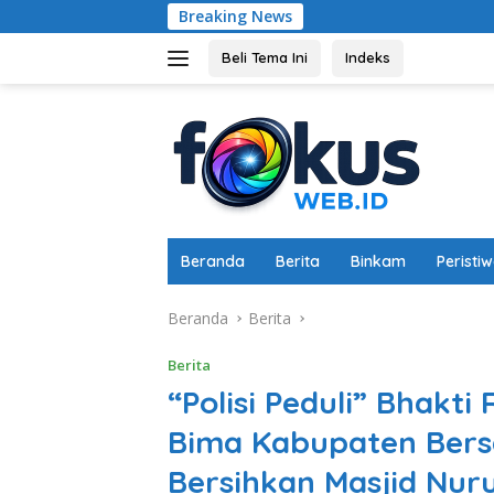
Langsung
Breaking News
Polsek Labuap
ke
konten
Beli Tema Ini
Indeks
Beranda
Berita
Binkam
Peristi
Beranda
Berita
Berita
“Polisi Peduli” Bhakti 
Bima Kabupaten Ber
Bersihkan Masjid Nuru