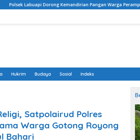
i Dorong Kemandirian Pangan Warga Perampuan Lewat Peman
wa
Hukrim
Budaya
Sosial
Indeks
B
Religi, Satpolairud Polres
sama Warga Gotong Royong
l Bahari