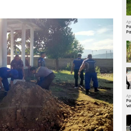
Ag
Po
P
P
Ag
Po
Wi
N