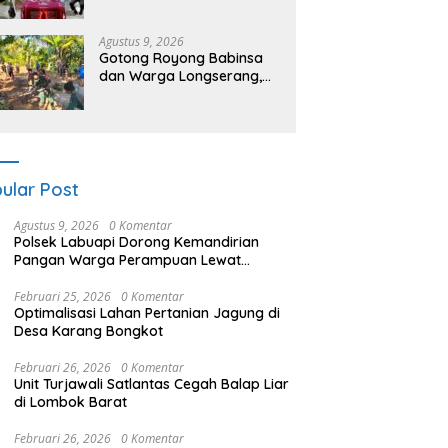
Sumbawa Barat Hadiri
“Jalan Perjuangan dan
Sharing Pengelolaan
Agustus 9, 2026
Pariwisata Bendungan Tiu
Gotong Royong Babinsa
Suntuk”
dan Warga Longserang,
Lebarkan Jalan Buka
Harapan
ular Post
Agustus 9, 2026
0 Komentar
Polsek Labuapi Dorong Kemandirian
Pangan Warga Perampuan Lewat
Pemanfaatan Pekarangan Rumah
Februari 25, 2026
0 Komentar
Optimalisasi Lahan Pertanian Jagung di
Desa Karang Bongkot
Februari 26, 2026
0 Komentar
Unit Turjawali Satlantas Cegah Balap Liar
di Lombok Barat
Februari 26, 2026
0 Komentar