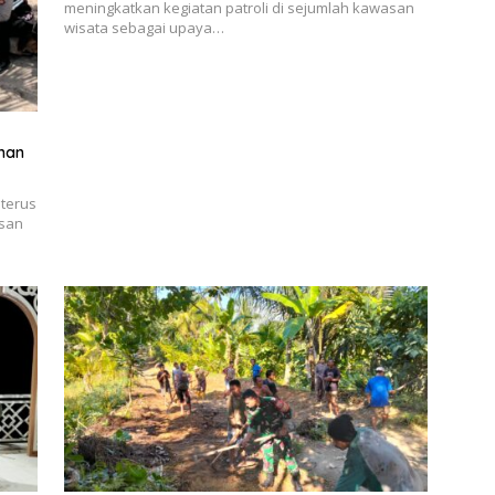
meningkatkan kegiatan patroli di sejumlah kawasan
wisata sebagai upaya…
man
terus
asan