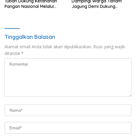
Tuban Dukung Ketahanan
Dampingi Warga Tanam
Pangan Nasional Melalui
Jagung Demi Dukung
Pemanfaatan Lahan
Ketahanan Pangan
Pekarangan
Tinggalkan Balasan
Alamat email Anda tidak akan dipublikasikan.
Ruas yang wajib
ditandai
*