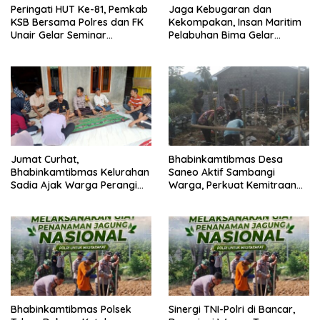
Peringati HUT Ke-81, Pemkab
Jaga Kebugaran dan
KSB Bersama Polres dan FK
Kekompakan, Insan Maritim
Unair Gelar Seminar
Pelabuhan Bima Gelar
Kesehatan “1000 Hari
Senam Bersama
Pertama Kehidupan”
Jumat Curhat,
Bhabinkamtibmas Desa
Bhabinkamtibmas Kelurahan
Saneo Aktif Sambangi
Sadia Ajak Warga Perangi
Warga, Perkuat Kemitraan
Miras dan Narkoba Demi
dan Gotong Royong Jaga
Kamtibmas Kondusif
Kamtibmas
Bhabinkamtibmas Polsek
Sinergi TNI-Polri di Bancar,