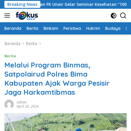
Langsung
a Polres dan FK Unair Gelar Seminar Kesehatan “1000 Hari Pe
Breaking News
ke
konten
Beranda
Berita
Binkam
Peristiwa
Hukrim
Budaya
So
Beranda
Berita
Berita
Melalui Program Binmas,
Satpolairud Polres Bima
Kabupaten Ajak Warga Pesisir
Jaga Harkamtibmas
Admin
April 30, 2026