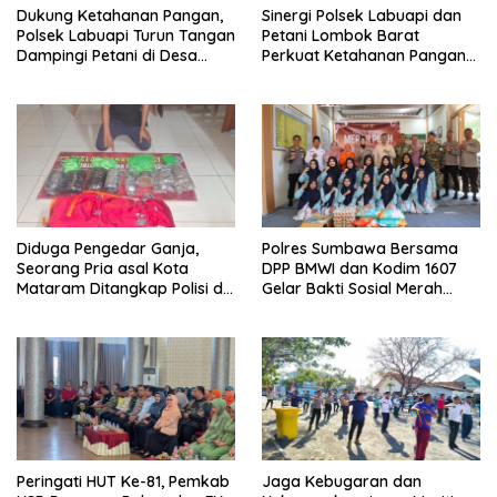
Dukung Ketahanan Pangan,
Sinergi Polsek Labuapi dan
Polsek Labuapi Turun Tangan
Petani Lombok Barat
Dampingi Petani di Desa
Perkuat Ketahanan Pangan
Karang Bongkot
Nasional
Diduga Pengedar Ganja,
Polres Sumbawa Bersama
Seorang Pria asal Kota
DPP BMWI dan Kodim 1607
Mataram Ditangkap Polisi di
Gelar Bakti Sosial Merah
Sumbawa Barat
Putih di Ponpes Arrahman
Hidayatullah
Peringati HUT Ke-81, Pemkab
Jaga Kebugaran dan