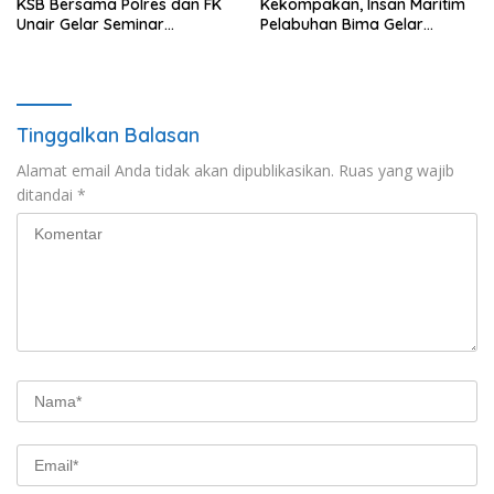
KSB Bersama Polres dan FK
Kekompakan, Insan Maritim
Unair Gelar Seminar
Pelabuhan Bima Gelar
Kesehatan “1000 Hari
Senam Bersama
Pertama Kehidupan”
Tinggalkan Balasan
Alamat email Anda tidak akan dipublikasikan.
Ruas yang wajib
ditandai
*