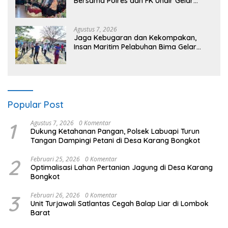
Bersama Polres dan FK Unair Gelar
Seminar Kesehatan “1000 Hari Pertama
Kehidupan”
Agustus 7, 2026
Jaga Kebugaran dan Kekompakan,
Insan Maritim Pelabuhan Bima Gelar
Senam Bersama
Popular Post
1
Agustus 7, 2026
0 Komentar
Dukung Ketahanan Pangan, Polsek Labuapi Turun
Tangan Dampingi Petani di Desa Karang Bongkot
2
Februari 25, 2026
0 Komentar
Optimalisasi Lahan Pertanian Jagung di Desa Karang
Bongkot
3
Februari 26, 2026
0 Komentar
Unit Turjawali Satlantas Cegah Balap Liar di Lombok
Barat