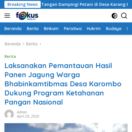
Langsung
api Turun Tangan Dampingi Petani di Desa Karang Bongkot
Breaking News
ke
konten
Beranda
Berita
Binkam
Peristiwa
Hukrim
Budaya
So
Beranda
Berita
Berita
Laksanakan Pemantauan Hasil
Panen Jagung Warga
Bhabinkamtibmas Desa Karombo
Dukung Program Ketahanan
Pangan Nasional
Admin
April 29, 2026