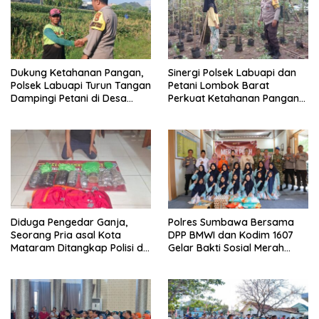
Dukung Ketahanan Pangan,
Sinergi Polsek Labuapi dan
Polsek Labuapi Turun Tangan
Petani Lombok Barat
Dampingi Petani di Desa
Perkuat Ketahanan Pangan
Karang Bongkot
Nasional
Diduga Pengedar Ganja,
Polres Sumbawa Bersama
Seorang Pria asal Kota
DPP BMWI dan Kodim 1607
Mataram Ditangkap Polisi di
Gelar Bakti Sosial Merah
Sumbawa Barat
Putih di Ponpes Arrahman
Hidayatullah