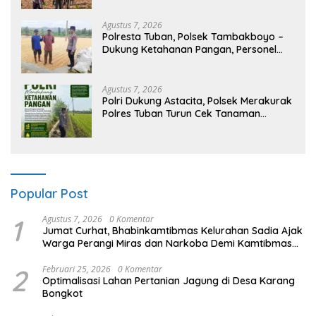
Agustus 7, 2026
Polresta Tuban, Polsek Tambakboyo –
Dukung Ketahanan Pangan, Personel
Polsek Tambakboyo Patroli Dialogis ke
Lahan Jemur Jagung Milik Warga
Agustus 7, 2026
Polri Dukung Astacita, Polsek Merakurak
Polres Tuban Turun Cek Tanaman
Jagung Warga di Desa Tuwiri Wetan
Popular Post
1
Agustus 7, 2026
0 Komentar
Jumat Curhat, Bhabinkamtibmas Kelurahan Sadia Ajak
Warga Perangi Miras dan Narkoba Demi Kamtibmas
Kondusif
2
Februari 25, 2026
0 Komentar
Optimalisasi Lahan Pertanian Jagung di Desa Karang
Bongkot