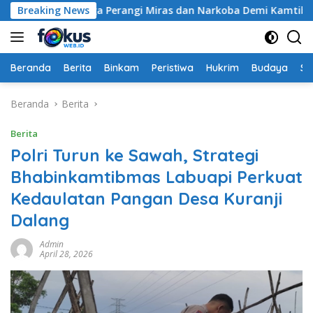
Langsung
 Ajak Warga Perangi Miras dan Narkoba Demi Kamtibmas Kond
Breaking News
ke
konten
Beranda
Berita
Binkam
Peristiwa
Hukrim
Budaya
So
Beranda
Berita
Berita
Polri Turun ke Sawah, Strategi
Bhabinkamtibmas Labuapi Perkuat
Kedaulatan Pangan Desa Kuranji
Dalang
Admin
April 28, 2026