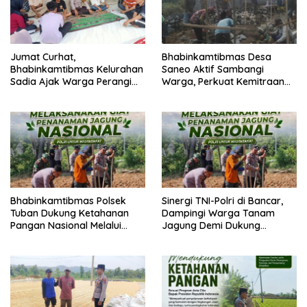
Jumat Curhat,
Bhabinkamtibmas Desa
Bhabinkamtibmas Kelurahan
Saneo Aktif Sambangi
Sadia Ajak Warga Perangi
Warga, Perkuat Kemitraan
Miras dan Narkoba Demi
dan Gotong Royong Jaga
Kamtibmas Kondusif
Kamtibmas
Bhabinkamtibmas Polsek
Sinergi TNI-Polri di Bancar,
Tuban Dukung Ketahanan
Dampingi Warga Tanam
Pangan Nasional Melalui
Jagung Demi Dukung
Pemanfaatan Lahan
Ketahanan Pangan
Pekarangan