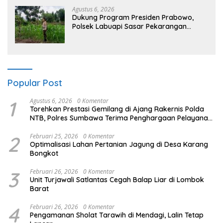
Agustus 6, 2026
Dukung Program Presiden Prabowo,
Polsek Labuapi Sasar Pekarangan
Warga di Lombok Barat
Popular Post
1
Agustus 6, 2026
0 Komentar
Torehkan Prestasi Gemilang di Ajang Rakernis Polda
NTB, Polres Sumbawa Terima Penghargaan Pelayanan
Prima Kapolri
2
Februari 25, 2026
0 Komentar
Optimalisasi Lahan Pertanian Jagung di Desa Karang
Bongkot
3
Februari 26, 2026
0 Komentar
Unit Turjawali Satlantas Cegah Balap Liar di Lombok
Barat
4
Februari 26, 2026
0 Komentar
Pengamanan Sholat Tarawih di Mendagi, Lalin Tetap