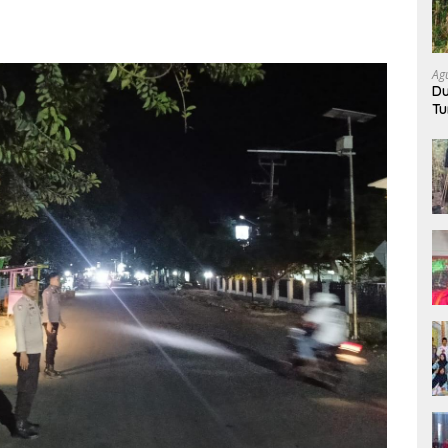
Ag
Du
Tu
K