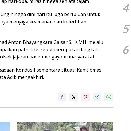
elap narkoba, miras hingga senjata tajam.
4
ung hingga dini hari itu juga bertujuan untuk
nya menjaga keamanan dan ketertiban
5
d Anton Bhayangkara Gaisar S.I.K.MH, melalui
6
paikan patroli tersebut merupakan langkah
olsek jajaran hadir mengayomi masyarakat.
keadaan Kondusif sementara situasi Kamtibmas
ata Adib mengakhiri.