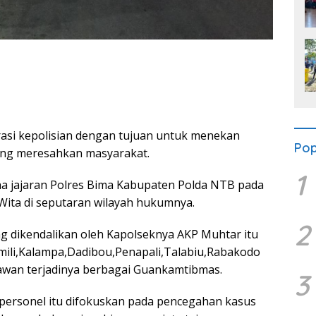
asi kepolisian dengan tujuan untuk menekan
Pop
ang meresahkan masyarakat.
1
oha jajaran Polres Bima Kabupaten Polda NTB pada
. Wita di seputaran wilayah hukumnya.
2
g dikendalikan oleh Kapolseknya AKP Muhtar itu
amili,Kalampa,Dadibou,Penapali,Talabiu,Rabakodo
awan terjadinya berbagai Guankamtibmas.
3
 personel itu difokuskan pada pencegahan kasus