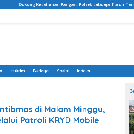
tahanan Pangan, Polsek Labuapi Turun Tangan Dampingi Petan
wa
Hukrim
Budaya
Sosial
Indeks
B
tibmas di Malam Minggu,
alui Patroli KRYD Mobile