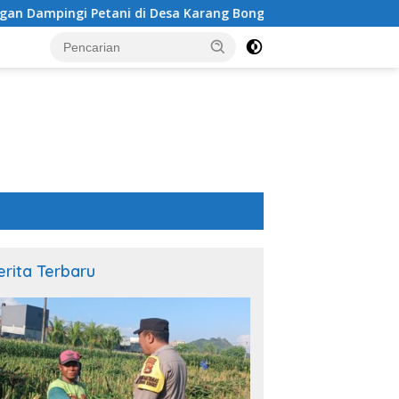
i di Desa Karang Bongkot
Sinergi Polsek Labuapi dan
erita Terbaru