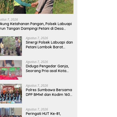
ustus 7, 2026
kung Ketahanan Pangan, Polsek Labuapi
run Tangan Dampingi Petani di Desa
arang Bongkot
Agustus 7, 2026
Sinergi Polsek Labuapi dan
Petani Lombok Barat
Perkuat Ketahanan
Pangan Nasional
Agustus 7, 2026
Diduga Pengedar Ganja,
Seorang Pria asal Kota
Mataram Ditangkap Polisi
di Sumbawa Barat
Agustus 7, 2026
Polres Sumbawa Bersama
DPP BMWI dan Kodim 1607
Gelar Bakti Sosial Merah
Putih di Ponpes Arrahman
Hidayatullah
Agustus 7, 2026
Peringati HUT Ke-81,