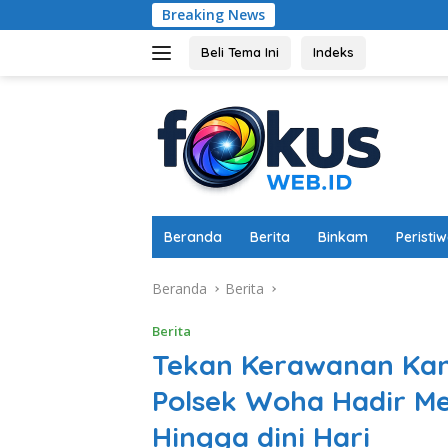
Langsung
Breaking News
Dukung Ke
ke
konten
Beli Tema Ini
Indeks
Beranda
Berita
Binkam
Peristi
Beranda
Berita
Berita
Tekan Kerawanan Kam
Polsek Woha Hadir Mel
Hingga dini Hari