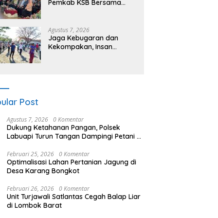
Pemkab KSB Bersama
Polres dan FK Unair Gelar
Seminar Kesehatan “1000
Hari Pertama Kehidupan”
Agustus 7, 2026
Jaga Kebugaran dan
Kekompakan, Insan
Maritim Pelabuhan Bima
Gelar Senam Bersama
ular Post
Agustus 7, 2026
0 Komentar
Dukung Ketahanan Pangan, Polsek
Labuapi Turun Tangan Dampingi Petani di
Desa Karang Bongkot
Februari 25, 2026
0 Komentar
Optimalisasi Lahan Pertanian Jagung di
Desa Karang Bongkot
Februari 26, 2026
0 Komentar
Unit Turjawali Satlantas Cegah Balap Liar
di Lombok Barat