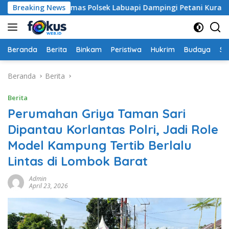
Langsung
nkamtibmas Polsek Labuapi Dampingi Petani Kuranji Dalang
Breaking News
ke
konten
Beranda
Berita
Binkam
Peristiwa
Hukrim
Budaya
So
Beranda
Berita
Berita
Perumahan Griya Taman Sari
Dipantau Korlantas Polri, Jadi Role
Model Kampung Tertib Berlalu
Lintas di Lombok Barat
Admin
April 23, 2026