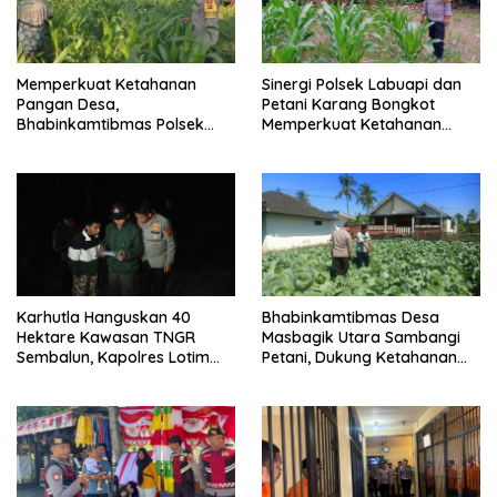
Memperkuat Ketahanan
Sinergi Polsek Labuapi dan
Pangan Desa,
Petani Karang Bongkot
Bhabinkamtibmas Polsek
Memperkuat Ketahanan
Labuapi Dampingi Petani
Pangan Nasional
Kuranji Dalang
Karhutla Hanguskan 40
Bhabinkamtibmas Desa
Hektare Kawasan TNGR
Masbagik Utara Sambangi
Sembalun, Kapolres Lotim
Petani, Dukung Ketahanan
Turun Langsung Padamkan
Pangan dan Swasembada
Api
Pangan