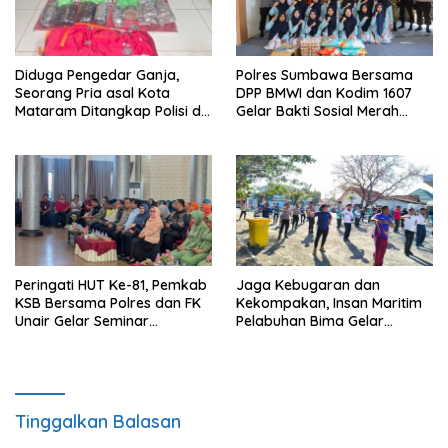
Diduga Pengedar Ganja,
Polres Sumbawa Bersama
Seorang Pria asal Kota
DPP BMWI dan Kodim 1607
Mataram Ditangkap Polisi di
Gelar Bakti Sosial Merah
Sumbawa Barat
Putih di Ponpes Arrahman
Hidayatullah
Peringati HUT Ke-81, Pemkab
Jaga Kebugaran dan
KSB Bersama Polres dan FK
Kekompakan, Insan Maritim
Unair Gelar Seminar
Pelabuhan Bima Gelar
Kesehatan “1000 Hari
Senam Bersama
Pertama Kehidupan”
Tinggalkan Balasan