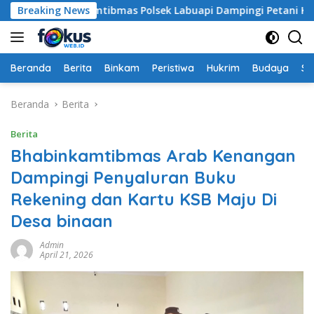
Langsung
Bhabinkamtibmas Polsek Labuapi Dampingi Petani Kuranji Dal
Breaking News
ke
konten
Beranda
Berita
Binkam
Peristiwa
Hukrim
Budaya
So
Beranda
Berita
Berita
Bhabinkamtibmas Arab Kenangan
Dampingi Penyaluran Buku
Rekening dan Kartu KSB Maju Di
Desa binaan
Admin
April 21, 2026