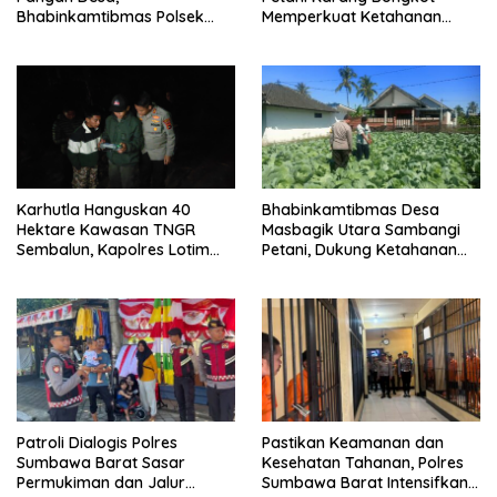
Bhabinkamtibmas Polsek
Memperkuat Ketahanan
Labuapi Dampingi Petani
Pangan Nasional
Kuranji Dalang
Karhutla Hanguskan 40
Bhabinkamtibmas Desa
Hektare Kawasan TNGR
Masbagik Utara Sambangi
Sembalun, Kapolres Lotim
Petani, Dukung Ketahanan
Turun Langsung Padamkan
Pangan dan Swasembada
Api
Pangan
Patroli Dialogis Polres
Pastikan Keamanan dan
Sumbawa Barat Sasar
Kesehatan Tahanan, Polres
Permukiman dan Jalur
Sumbawa Barat Intensifkan