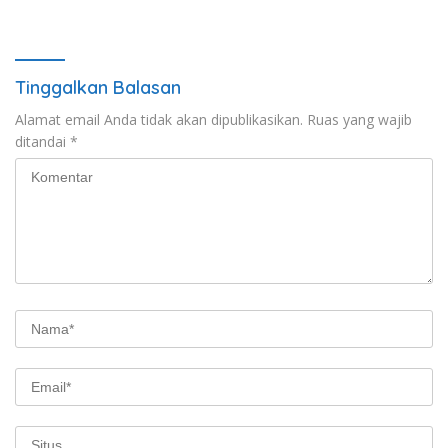
Ramai, Jaga Kamtibmas
Pengecekan Rutan Secara
Tetap Kondusif
Berkala
Tinggalkan Balasan
Alamat email Anda tidak akan dipublikasikan.
Ruas yang wajib
ditandai
*