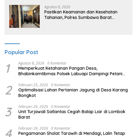
Agustus 8, 2026
Pastikan Keamanan dan Kesehatan
Tahanan, Polres Sumbawa Barat
Intensifkan Pengecekan Rutan Secara
Berkala
Popular Post
1
Agustus 8, 2026
0 Komentar
Memperkuat Ketahanan Pangan Desa,
Bhabinkamtibmas Polsek Labuapi Dampingi Petani
Kuranji Dalang
2
Februari 25, 2026
0 Komentar
Optimalisasi Lahan Pertanian Jagung di Desa Karang
Bongkot
3
Februari 26, 2026
0 Komentar
Unit Turjawali Satlantas Cegah Balap Liar di Lombok
Barat
4
Februari 26, 2026
0 Komentar
Pengamanan Sholat Tarawih di Mendagi, Lalin Tetap