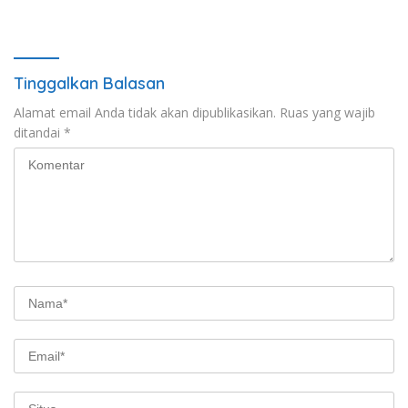
Kesehatan “1000 Hari
Senam Bersama
Pertama Kehidupan”
Tinggalkan Balasan
Alamat email Anda tidak akan dipublikasikan.
Ruas yang wajib
ditandai
*