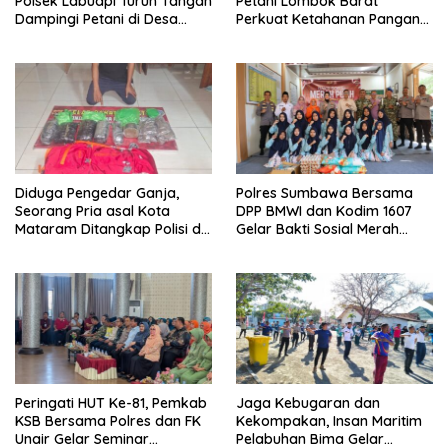
Polsek Labuapi Turun Tangan
Petani Lombok Barat
Dampingi Petani di Desa
Perkuat Ketahanan Pangan
Karang Bongkot
Nasional
Diduga Pengedar Ganja,
Polres Sumbawa Bersama
Seorang Pria asal Kota
DPP BMWI dan Kodim 1607
Mataram Ditangkap Polisi di
Gelar Bakti Sosial Merah
Sumbawa Barat
Putih di Ponpes Arrahman
Hidayatullah
Peringati HUT Ke-81, Pemkab
Jaga Kebugaran dan
KSB Bersama Polres dan FK
Kekompakan, Insan Maritim
Unair Gelar Seminar
Pelabuhan Bima Gelar