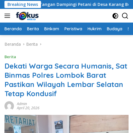
Langsung
i Turun Tangan Dampingi Petani di Desa Karang Bongkot
Breaking News
ke
konten
Beranda
Berita
Binkam
Peristiwa
Hukrim
Budaya
So
Beranda
Berita
Berita
Dekati Warga Secara Humanis, Sat
Binmas Polres Lombok Barat
Pastikan Wilayah Lembar Selatan
Tetap Kondusif
Admin
April 20, 2026