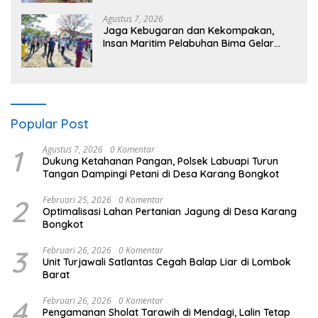
Kehidupan”
Agustus 7, 2026
Jaga Kebugaran dan Kekompakan,
Insan Maritim Pelabuhan Bima Gelar
Senam Bersama
Popular Post
1
Agustus 7, 2026
0 Komentar
Dukung Ketahanan Pangan, Polsek Labuapi Turun
Tangan Dampingi Petani di Desa Karang Bongkot
2
Februari 25, 2026
0 Komentar
Optimalisasi Lahan Pertanian Jagung di Desa Karang
Bongkot
3
Februari 26, 2026
0 Komentar
Unit Turjawali Satlantas Cegah Balap Liar di Lombok
Barat
4
Februari 26, 2026
0 Komentar
Pengamanan Sholat Tarawih di Mendagi, Lalin Tetap