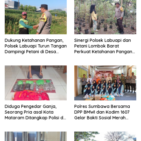
Dukung Ketahanan Pangan,
Sinergi Polsek Labuapi dan
Polsek Labuapi Turun Tangan
Petani Lombok Barat
Dampingi Petani di Desa
Perkuat Ketahanan Pangan
Karang Bongkot
Nasional
Diduga Pengedar Ganja,
Polres Sumbawa Bersama
Seorang Pria asal Kota
DPP BMWI dan Kodim 1607
Mataram Ditangkap Polisi di
Gelar Bakti Sosial Merah
Sumbawa Barat
Putih di Ponpes Arrahman
Hidayatullah