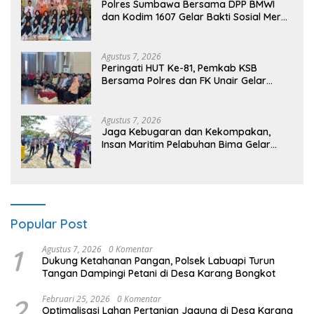
Polres Sumbawa Bersama DPP BMWI
dan Kodim 1607 Gelar Bakti Sosial Merah
Putih di Ponpes Arrahman Hidayatullah
Agustus 7, 2026
Peringati HUT Ke-81, Pemkab KSB
Bersama Polres dan FK Unair Gelar
Seminar Kesehatan “1000 Hari Pertama
Kehidupan”
Agustus 7, 2026
Jaga Kebugaran dan Kekompakan,
Insan Maritim Pelabuhan Bima Gelar
Senam Bersama
Popular Post
1
Agustus 7, 2026
0 Komentar
Dukung Ketahanan Pangan, Polsek Labuapi Turun
Tangan Dampingi Petani di Desa Karang Bongkot
2
Februari 25, 2026
0 Komentar
Optimalisasi Lahan Pertanian Jagung di Desa Karang