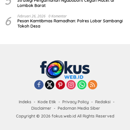
5
Strategi Pengamanan Ngabuburit Cegah Macet di
Lombok Barat
6
Februari 26, 2026
0 Komentar
Pesan Kamtibmas Ramadhan: Polres Lobar Sambangi
Tokoh Desa
Indeks
Kode Etik
Privacy Policy
Redaksi
Disclaimer
Pedoman Media Siber
Copyright © 2026 fokus.web.id All Rights Reserved