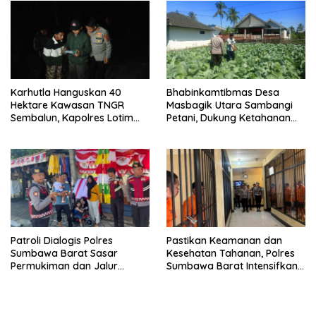
Karhutla Hanguskan 40
Bhabinkamtibmas Desa
Hektare Kawasan TNGR
Masbagik Utara Sambangi
Sembalun, Kapolres Lotim
Petani, Dukung Ketahanan
Turun Langsung Padamkan
Pangan dan Swasembada
Api
Pangan
Patroli Dialogis Polres
Pastikan Keamanan dan
Sumbawa Barat Sasar
Kesehatan Tahanan, Polres
Permukiman dan Jalur
Sumbawa Barat Intensifkan
Ramai, Jaga Kamtibmas
Pengecekan Rutan Secara
Tetap Kondusif
Berkala