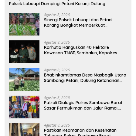
Polsek Labuapi Dampingi Petani Kuranji Dalang
Agustus 8, 2026
Sinergi Polsek Labuapi dan Petani
Karang Bongkot Memperkuat
Ketahanan Pangan Nasional
Agustus 8, 2026
Karhutla Hanguskan 40 Hektare
Kawasan TNGR Sembalun, Kapolres
Lotim Turun Langsung Padamkan Api
Agustus 8, 2026
Bhabinkamtibmas Desa Masbagik Utara
Sambangi Petani, Dukung Ketahanan
Pangan dan Swasembada Pangan
Agustus 8, 2026
Patroli Dialogis Polres Sumbawa Barat
Sasar Permukiman dan Jalur Ramai,
Jaga Kamtibmas Tetap Kondusif
Agustus 8, 2026
Pastikan Keamanan dan Kesehatan
Tahanan, Polres Sumbawa Barat