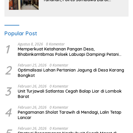
Intensifkan Pengecekan Rutan Secara
Berkala
Popular Post
1
Agustus 8, 2026
0 Komentar
Memperkuat Ketahanan Pangan Desa,
Bhabinkamtibmas Polsek Labuapi Dampingi Petani
Kuranji Dalang
2
Februari 25, 2026
0 Komentar
Optimalisasi Lahan Pertanian Jagung di Desa Karang
Bongkot
3
Februari 26, 2026
0 Komentar
Unit Turjawali Satlantas Cegah Balap Liar di Lombok
Barat
4
Februari 26, 2026
0 Komentar
Pengamanan Sholat Tarawih di Mendagi, Lalin Tetap
Lancar
Februari 26, 2026
0 Komentar