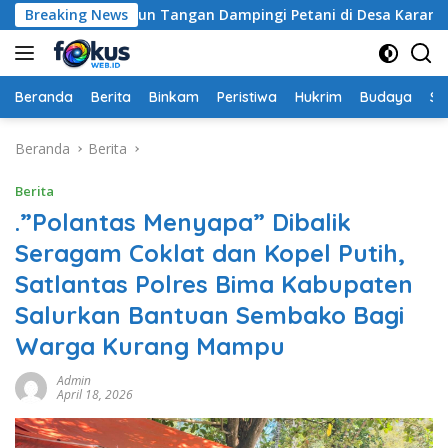
Langsung
 Labuapi Turun Tangan Dampingi Petani di Desa Karang Bong
Breaking News
ke
konten
Beranda
Berita
Binkam
Peristiwa
Hukrim
Budaya
So
Beranda
Berita
Berita
.”Polantas Menyapa” Dibalik
Seragam Coklat dan Kopel Putih,
Satlantas Polres Bima Kabupaten
Salurkan Bantuan Sembako Bagi
Warga Kurang Mampu
Admin
April 18, 2026