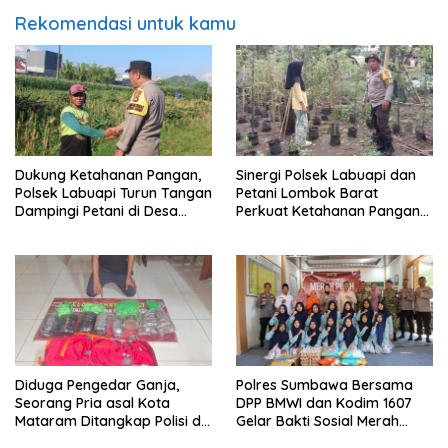
Rekomendasi untuk kamu
Dukung Ketahanan Pangan,
Sinergi Polsek Labuapi dan
Polsek Labuapi Turun Tangan
Petani Lombok Barat
Dampingi Petani di Desa
Perkuat Ketahanan Pangan
Karang Bongkot
Nasional
Diduga Pengedar Ganja,
Polres Sumbawa Bersama
Seorang Pria asal Kota
DPP BMWI dan Kodim 1607
Mataram Ditangkap Polisi di
Gelar Bakti Sosial Merah
Sumbawa Barat
Putih di Ponpes Arrahman