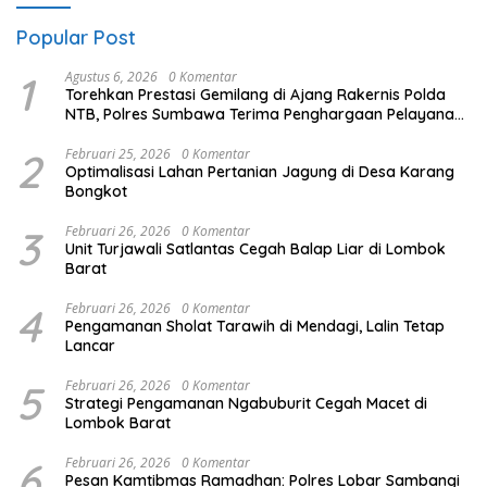
Popular Post
1
Agustus 6, 2026
0 Komentar
Torehkan Prestasi Gemilang di Ajang Rakernis Polda
NTB, Polres Sumbawa Terima Penghargaan Pelayanan
Prima Kapolri
2
Februari 25, 2026
0 Komentar
Optimalisasi Lahan Pertanian Jagung di Desa Karang
Bongkot
3
Februari 26, 2026
0 Komentar
Unit Turjawali Satlantas Cegah Balap Liar di Lombok
Barat
4
Februari 26, 2026
0 Komentar
Pengamanan Sholat Tarawih di Mendagi, Lalin Tetap
Lancar
5
Februari 26, 2026
0 Komentar
Strategi Pengamanan Ngabuburit Cegah Macet di
Lombok Barat
6
Februari 26, 2026
0 Komentar
Pesan Kamtibmas Ramadhan: Polres Lobar Sambangi