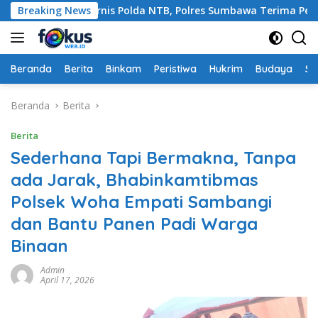
Langsung
 Ajang Rakernis Polda NTB, Polres Sumbawa Terima Penghargaa
Breaking News
ke
konten
Beranda
Berita
Binkam
Peristiwa
Hukrim
Budaya
So
Beranda
Berita
Berita
Sederhana Tapi Bermakna, Tanpa
ada Jarak, Bhabinkamtibmas
Polsek Woha Empati Sambangi
dan Bantu Panen Padi Warga
Binaan
Admin
April 17, 2026