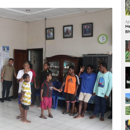
Ag
Me
Bh
Pe