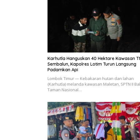
Karhutla Hanguskan 40 Hektare Kawasan 
Sembalun, Kapolres Lotim Turun Langsung
Padamkan Api
Lombok Timur — Kebakaran hutan dan lahan
(Karhutla) melanda kawasan Maletan, SPTN II Bal
Taman Nasional…