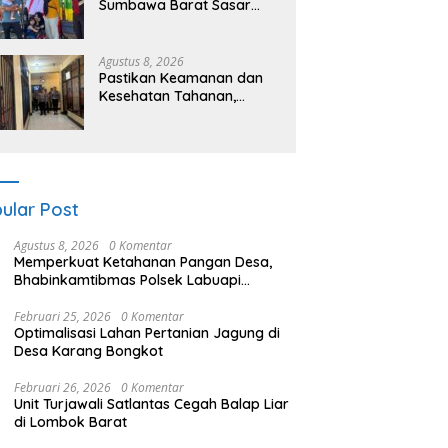
Sumbawa Barat Sasar
Permukiman dan Jalur
Ramai, Jaga Kamtibmas
Tetap Kondusif
Agustus 8, 2026
Pastikan Keamanan dan
Kesehatan Tahanan,
Polres Sumbawa Barat
Intensifkan Pengecekan
Rutan Secara Berkala
ular Post
Agustus 8, 2026
0 Komentar
Memperkuat Ketahanan Pangan Desa,
Bhabinkamtibmas Polsek Labuapi
Dampingi Petani Kuranji Dalang
Februari 25, 2026
0 Komentar
Optimalisasi Lahan Pertanian Jagung di
Desa Karang Bongkot
Februari 26, 2026
0 Komentar
Unit Turjawali Satlantas Cegah Balap Liar
di Lombok Barat