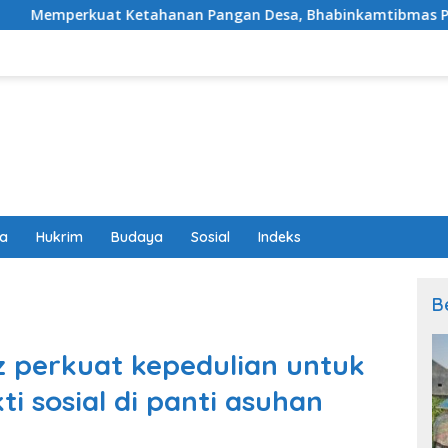
nan Pangan Desa, Bhabinkamtibmas Polsek Labuapi Dampingi 
wa
Hukrim
Budaya
Sosial
Indeks
B
 perkuat kepedulian untuk
i sosial di panti asuhan