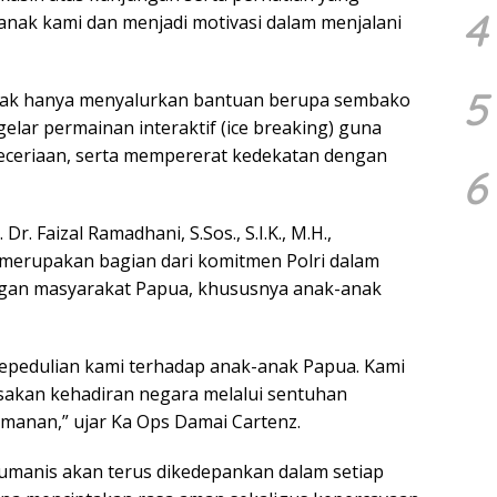
4
k-anak kami dan menjadi motivasi dalam menjalani
5
tidak hanya menyalurkan bantuan berupa sembako
elar permainan interaktif (ice breaking) guna
eceriaan, serta mempererat kedekatan dengan
6
r. Faizal Ramadhani, S.Sos., S.I.K., M.H.,
merupakan bagian dari komitmen Polri dalam
an masyarakat Papua, khususnya anak-anak
 kepedulian kami terhadap anak-anak Papua. Kami
akan kehadiran negara melalui sentuhan
anan,” ujar Ka Ops Damai Cartenz.
anis akan terus dikedepankan dalam setiap