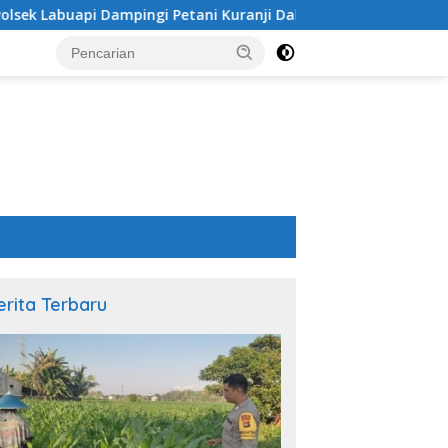
Petani Kuranji Dalang
Sinergi Polsek Labuapi dan Pe
erita Terbaru