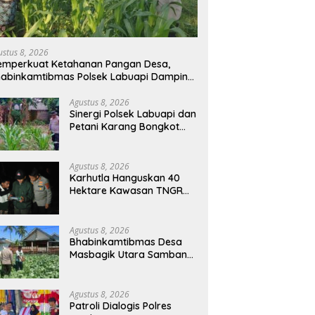
ustus 8, 2026
mperkuat Ketahanan Pangan Desa,
abinkamtibmas Polsek Labuapi Dampingi
tani Kuranji Dalang
Agustus 8, 2026
Sinergi Polsek Labuapi dan
Petani Karang Bongkot
Memperkuat Ketahanan
Pangan Nasional
Agustus 8, 2026
Karhutla Hanguskan 40
Hektare Kawasan TNGR
Sembalun, Kapolres Lotim
Turun Langsung
Padamkan Api
Agustus 8, 2026
Bhabinkamtibmas Desa
Masbagik Utara Sambangi
Petani, Dukung Ketahanan
Pangan dan Swasembada
Pangan
Agustus 8, 2026
Patroli Dialogis Polres