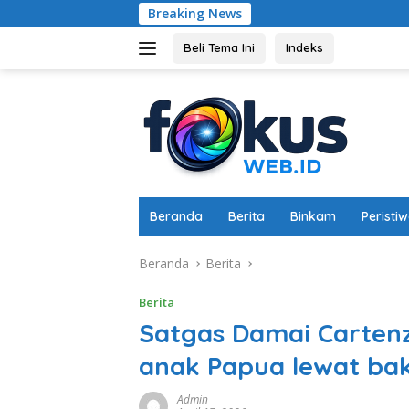
Langsung
Breaking News
Memperkuat Ketaha
ke
konten
Beli Tema Ini
Indeks
Beranda
Berita
Binkam
Peristi
Beranda
Berita
Berita
Satgas Damai Cartenz
anak Papua lewat bakt
Admin