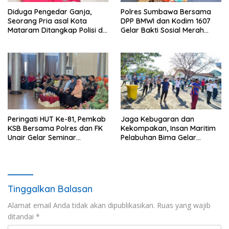
Diduga Pengedar Ganja,
Polres Sumbawa Bersama
Seorang Pria asal Kota
DPP BMWI dan Kodim 1607
Mataram Ditangkap Polisi di
Gelar Bakti Sosial Merah
Sumbawa Barat
Putih di Ponpes Arrahman
Hidayatullah
Peringati HUT Ke-81, Pemkab
Jaga Kebugaran dan
KSB Bersama Polres dan FK
Kekompakan, Insan Maritim
Unair Gelar Seminar
Pelabuhan Bima Gelar
Kesehatan “1000 Hari
Senam Bersama
Pertama Kehidupan”
Tinggalkan Balasan
Alamat email Anda tidak akan dipublikasikan.
Ruas yang wajib
ditandai
*