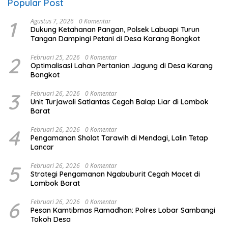
Popular Post
1
Agustus 7, 2026
0 Komentar
Dukung Ketahanan Pangan, Polsek Labuapi Turun
Tangan Dampingi Petani di Desa Karang Bongkot
2
Februari 25, 2026
0 Komentar
Optimalisasi Lahan Pertanian Jagung di Desa Karang
Bongkot
3
Februari 26, 2026
0 Komentar
Unit Turjawali Satlantas Cegah Balap Liar di Lombok
Barat
4
Februari 26, 2026
0 Komentar
Pengamanan Sholat Tarawih di Mendagi, Lalin Tetap
Lancar
5
Februari 26, 2026
0 Komentar
Strategi Pengamanan Ngabuburit Cegah Macet di
Lombok Barat
6
Februari 26, 2026
0 Komentar
Pesan Kamtibmas Ramadhan: Polres Lobar Sambangi
Tokoh Desa