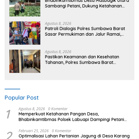
Bhabinkamtibmas Desa Masbagik Utara
Sambangi Petani, Dukung Ketahanan
Pangan dan Swasembada Pangan
Agustus 8, 2026
Patroli Dialogis Polres Sumbawa Barat
Sasar Permukiman dan Jalur Ramai,
Jaga Kamtibmas Tetap Kondusif
Agustus 8, 2026
Pastikan Keamanan dan Kesehatan
Tahanan, Polres Sumbawa Barat
Intensifkan Pengecekan Rutan Secara
Berkala
Popular Post
1
Agustus 8, 2026
0 Komentar
Memperkuat Ketahanan Pangan Desa,
Bhabinkamtibmas Polsek Labuapi Dampingi Petani
Kuranji Dalang
2
Februari 25, 2026
0 Komentar
Optimalisasi Lahan Pertanian Jagung di Desa Karang