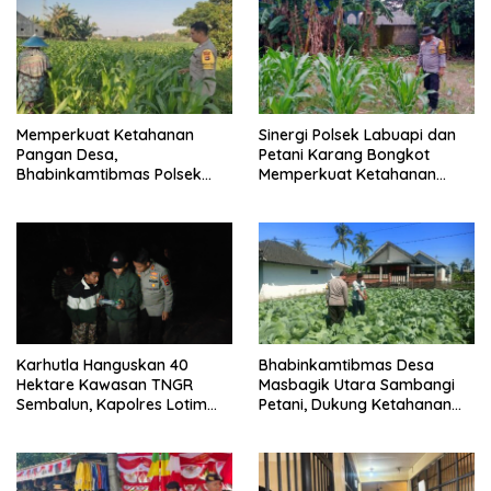
Memperkuat Ketahanan
Sinergi Polsek Labuapi dan
Pangan Desa,
Petani Karang Bongkot
Bhabinkamtibmas Polsek
Memperkuat Ketahanan
Labuapi Dampingi Petani
Pangan Nasional
Kuranji Dalang
Karhutla Hanguskan 40
Bhabinkamtibmas Desa
Hektare Kawasan TNGR
Masbagik Utara Sambangi
Sembalun, Kapolres Lotim
Petani, Dukung Ketahanan
Turun Langsung Padamkan
Pangan dan Swasembada
Api
Pangan