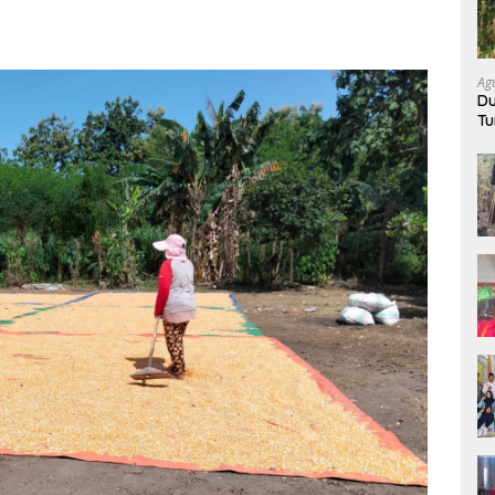
Ag
Du
Tu
K