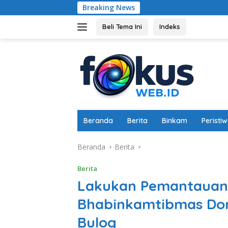
Langsung
Breaking News
Dukung Ketahana
ke
konten
Beli Tema Ini
Indeks
Beranda
Berita
Binkam
Peristi
Beranda
Berita
Berita
Lakukan Pemantauan
Bhabinkamtibmas Dor
Bulog