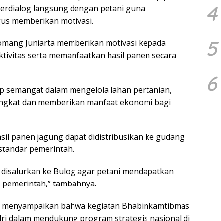
4
berdialog langsung dengan petani guna
gus memberikan motivasi.
5
omang Juniarta memberikan motivasi kepada
tivitas serta memanfaatkan hasil panen secara
6
ap semangat dalam mengelola lahan pertanian,
ningkat dan memberikan manfaat ekonomi bagi
asil panen jagung dapat didistribusikan ke gudang
standar pemerintah.
 disalurkan ke Bulog agar petani mendapatkan
n pemerintah,” tambahnya.
., menyampaikan bahwa kegiatan Bhabinkamtibmas
ri dalam mendukung program strategis nasional di