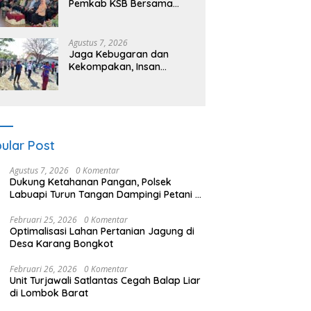
Pemkab KSB Bersama
Polres dan FK Unair Gelar
Seminar Kesehatan “1000
Hari Pertama Kehidupan”
Agustus 7, 2026
Jaga Kebugaran dan
Kekompakan, Insan
Maritim Pelabuhan Bima
Gelar Senam Bersama
ular Post
Agustus 7, 2026
0 Komentar
Dukung Ketahanan Pangan, Polsek
Labuapi Turun Tangan Dampingi Petani di
Desa Karang Bongkot
Februari 25, 2026
0 Komentar
Optimalisasi Lahan Pertanian Jagung di
Desa Karang Bongkot
Februari 26, 2026
0 Komentar
Unit Turjawali Satlantas Cegah Balap Liar
di Lombok Barat