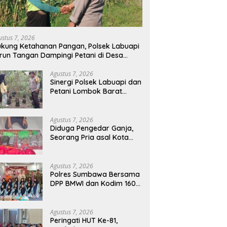
ustus 7, 2026
kung Ketahanan Pangan, Polsek Labuapi
run Tangan Dampingi Petani di Desa
arang Bongkot
Agustus 7, 2026
Sinergi Polsek Labuapi dan
Petani Lombok Barat
Perkuat Ketahanan
Pangan Nasional
Agustus 7, 2026
Diduga Pengedar Ganja,
Seorang Pria asal Kota
Mataram Ditangkap Polisi
di Sumbawa Barat
Agustus 7, 2026
Polres Sumbawa Bersama
DPP BMWI dan Kodim 1607
Gelar Bakti Sosial Merah
Putih di Ponpes Arrahman
Hidayatullah
Agustus 7, 2026
Peringati HUT Ke-81,