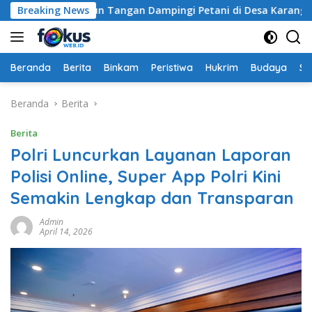
Langsung
buapi Turun Tangan Dampingi Petani di Desa Karang Bongkot
Breaking News
ke
konten
Beranda
Berita
Binkam
Peristiwa
Hukrim
Budaya
So
Beranda
Berita
Berita
Polri Luncurkan Layanan Laporan
Polisi Online, Super App Polri Kini
Semakin Lengkap dan Transparan
Admin
April 14, 2026