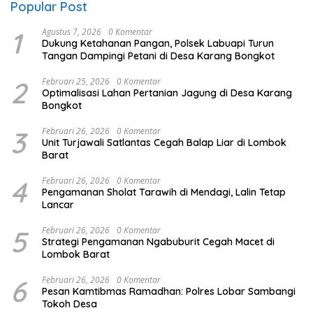
Popular Post
1
Agustus 7, 2026
0 Komentar
Dukung Ketahanan Pangan, Polsek Labuapi Turun
Tangan Dampingi Petani di Desa Karang Bongkot
2
Februari 25, 2026
0 Komentar
Optimalisasi Lahan Pertanian Jagung di Desa Karang
Bongkot
3
Februari 26, 2026
0 Komentar
Unit Turjawali Satlantas Cegah Balap Liar di Lombok
Barat
4
Februari 26, 2026
0 Komentar
Pengamanan Sholat Tarawih di Mendagi, Lalin Tetap
Lancar
5
Februari 26, 2026
0 Komentar
Strategi Pengamanan Ngabuburit Cegah Macet di
Lombok Barat
6
Februari 26, 2026
0 Komentar
Pesan Kamtibmas Ramadhan: Polres Lobar Sambangi
Tokoh Desa