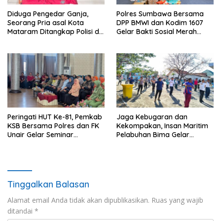
Diduga Pengedar Ganja,
Polres Sumbawa Bersama
Seorang Pria asal Kota
DPP BMWI dan Kodim 1607
Mataram Ditangkap Polisi di
Gelar Bakti Sosial Merah
Sumbawa Barat
Putih di Ponpes Arrahman
Hidayatullah
Peringati HUT Ke-81, Pemkab
Jaga Kebugaran dan
KSB Bersama Polres dan FK
Kekompakan, Insan Maritim
Unair Gelar Seminar
Pelabuhan Bima Gelar
Kesehatan “1000 Hari
Senam Bersama
Pertama Kehidupan”
Tinggalkan Balasan
Alamat email Anda tidak akan dipublikasikan.
Ruas yang wajib
ditandai
*