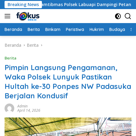
Langsung
 Bhabinkamtibmas Polsek Labuapi Dampingi Petani Kuranji D
Breaking News
ke
konten
Beranda
Berita
Binkam
Peristiwa
Hukrim
Budaya
So
Beranda
Berita
Berita
Pimpin Langsung Pengamanan,
Waka Polsek Lunyuk Pastikan
Hultah ke-30 Ponpes NW Padasuka
Berjalan Kondusif
Admin
April 14, 2026