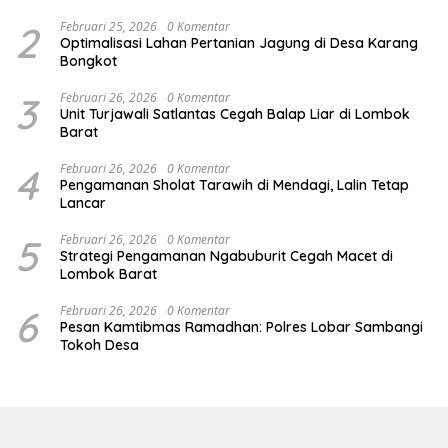
Kuranji Dalang
2
Februari 25, 2026
0 Komentar
Optimalisasi Lahan Pertanian Jagung di Desa Karang
Bongkot
3
Februari 26, 2026
0 Komentar
Unit Turjawali Satlantas Cegah Balap Liar di Lombok
Barat
4
Februari 26, 2026
0 Komentar
Pengamanan Sholat Tarawih di Mendagi, Lalin Tetap
Lancar
5
Februari 26, 2026
0 Komentar
Strategi Pengamanan Ngabuburit Cegah Macet di
Lombok Barat
6
Februari 26, 2026
0 Komentar
Pesan Kamtibmas Ramadhan: Polres Lobar Sambangi
Tokoh Desa