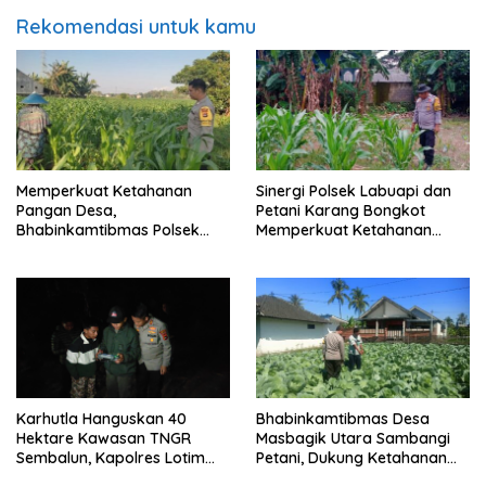
Rekomendasi untuk kamu
Memperkuat Ketahanan
Sinergi Polsek Labuapi dan
Pangan Desa,
Petani Karang Bongkot
Bhabinkamtibmas Polsek
Memperkuat Ketahanan
Labuapi Dampingi Petani
Pangan Nasional
Kuranji Dalang
Karhutla Hanguskan 40
Bhabinkamtibmas Desa
Hektare Kawasan TNGR
Masbagik Utara Sambangi
Sembalun, Kapolres Lotim
Petani, Dukung Ketahanan
Turun Langsung Padamkan
Pangan dan Swasembada