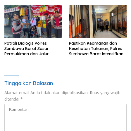
Api
Pangan
Patroli Dialogis Polres
Pastikan Keamanan dan
Sumbawa Barat Sasar
Kesehatan Tahanan, Polres
Permukiman dan Jalur
Sumbawa Barat Intensifkan
Ramai, Jaga Kamtibmas
Pengecekan Rutan Secara
Tetap Kondusif
Berkala
Tinggalkan Balasan
Alamat email Anda tidak akan dipublikasikan.
Ruas yang wajib
ditandai
*