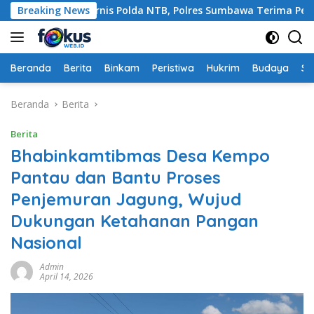
Langsung
 Ajang Rakernis Polda NTB, Polres Sumbawa Terima Penghargaa
Breaking News
ke
konten
Beranda
Berita
Binkam
Peristiwa
Hukrim
Budaya
So
Beranda
Berita
Berita
Bhabinkamtibmas Desa Kempo
Pantau dan Bantu Proses
Penjemuran Jagung, Wujud
Dukungan Ketahanan Pangan
Nasional
Admin
April 14, 2026