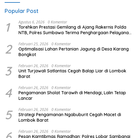
Popular Post
1
Agustus 6, 2026
0 Komentar
Torehkan Prestasi Gemilang di Ajang Rakernis Polda
NTB, Polres Sumbawa Terima Penghargaan Pelayanan
Prima Kapolri
2
Februari 25, 2026
0 Komentar
Optimalisasi Lahan Pertanian Jagung di Desa Karang
Bongkot
3
Februari 26, 2026
0 Komentar
Unit Turjawali Satlantas Cegah Balap Liar di Lombok
Barat
4
Februari 26, 2026
0 Komentar
Pengamanan Sholat Tarawih di Mendagi, Lalin Tetap
Lancar
5
Februari 26, 2026
0 Komentar
Strategi Pengamanan Ngabuburit Cegah Macet di
Lombok Barat
6
Februari 26, 2026
0 Komentar
Pesan Kamtibmas Ramadhan: Polres Lobar Sambangi