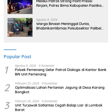
Melalui Patroli Strong Point Presisi
Rinjani, Polres Bima Kabupaten Pastikan
Kondusifitas Kamtibmas
Agustus 9, 2026
Warga Binaan Meninggal Dunia,
Bhabinkamtibmas Polsubsektor Palibelo
Laksanakan Sambang Duka
Popular Post
1
Agustus 9, 2026
0 Komentar
Polsek Pemenang Gelar Patroli Dialogis di Kantor Bank
BRI Unit Pemenang
2
Februari 25, 2026
0 Komentar
Optimalisasi Lahan Pertanian Jagung di Desa Karang
Bongkot
3
Februari 26, 2026
0 Komentar
Unit Turjawali Satlantas Cegah Balap Liar di Lombok
Barat