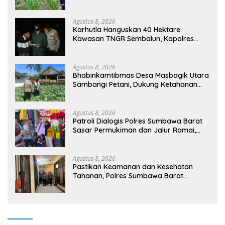
Ketahanan Pangan Nasional
Agustus 8, 2026
Karhutla Hanguskan 40 Hektare
Kawasan TNGR Sembalun, Kapolres
Lotim Turun Langsung Padamkan Api
Agustus 8, 2026
Bhabinkamtibmas Desa Masbagik Utara
Sambangi Petani, Dukung Ketahanan
Pangan dan Swasembada Pangan
Agustus 8, 2026
Patroli Dialogis Polres Sumbawa Barat
Sasar Permukiman dan Jalur Ramai,
Jaga Kamtibmas Tetap Kondusif
Agustus 8, 2026
Pastikan Keamanan dan Kesehatan
Tahanan, Polres Sumbawa Barat
Intensifkan Pengecekan Rutan Secara
Berkala