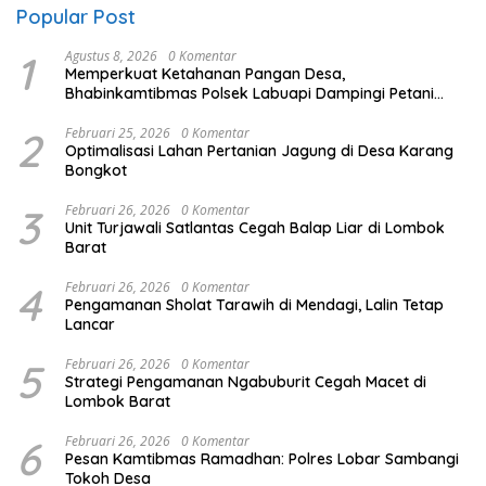
Popular Post
1
Agustus 8, 2026
0 Komentar
Memperkuat Ketahanan Pangan Desa,
Bhabinkamtibmas Polsek Labuapi Dampingi Petani
Kuranji Dalang
2
Februari 25, 2026
0 Komentar
Optimalisasi Lahan Pertanian Jagung di Desa Karang
Bongkot
3
Februari 26, 2026
0 Komentar
Unit Turjawali Satlantas Cegah Balap Liar di Lombok
Barat
4
Februari 26, 2026
0 Komentar
Pengamanan Sholat Tarawih di Mendagi, Lalin Tetap
Lancar
5
Februari 26, 2026
0 Komentar
Strategi Pengamanan Ngabuburit Cegah Macet di
Lombok Barat
6
Februari 26, 2026
0 Komentar
Pesan Kamtibmas Ramadhan: Polres Lobar Sambangi
Tokoh Desa