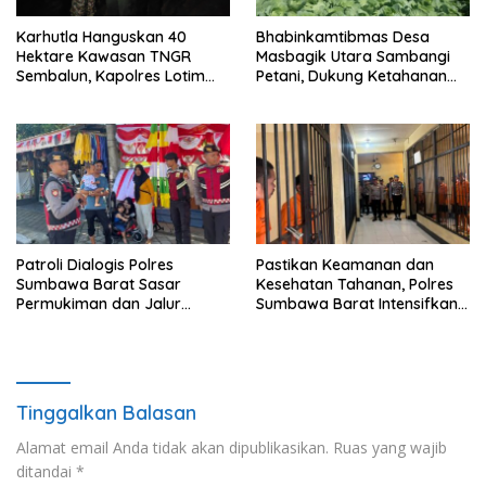
Karhutla Hanguskan 40
Bhabinkamtibmas Desa
Hektare Kawasan TNGR
Masbagik Utara Sambangi
Sembalun, Kapolres Lotim
Petani, Dukung Ketahanan
Turun Langsung Padamkan
Pangan dan Swasembada
Api
Pangan
Patroli Dialogis Polres
Pastikan Keamanan dan
Sumbawa Barat Sasar
Kesehatan Tahanan, Polres
Permukiman dan Jalur
Sumbawa Barat Intensifkan
Ramai, Jaga Kamtibmas
Pengecekan Rutan Secara
Tetap Kondusif
Berkala
Tinggalkan Balasan
Alamat email Anda tidak akan dipublikasikan.
Ruas yang wajib
ditandai
*