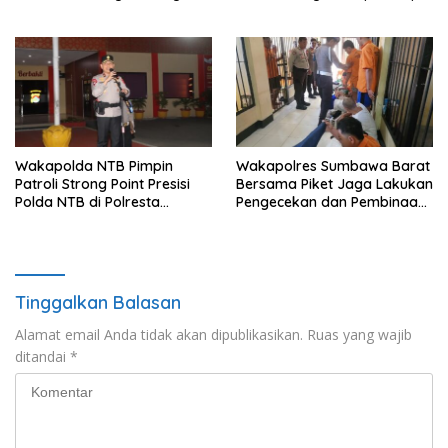
untuk Jaga Kamtibmas
2026 di Sirkuit Mandalika
Wakapolda NTB Pimpin
Wakapolres Sumbawa Barat
Patroli Strong Point Presisi
Bersama Piket Jaga Lakukan
Polda NTB di Polresta
Pengecekan dan Pembinaan
Lombok Tengah
Warga Rutan Polres KSB
Tinggalkan Balasan
Alamat email Anda tidak akan dipublikasikan.
Ruas yang wajib
ditandai
*