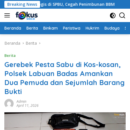
Langsung
Patroli Dialogis di SPBU, Cegah Penimbunan BBM
Breaking News
Polres
ke
konten
Beranda
Berita
Binkam
Peristiwa
Hukrim
Budaya
So
Beranda
Berita
Berita
Gerebek Pesta Sabu di Kos-kosan,
Polsek Labuan Badas Amankan
Dua Pemuda dan Sejumlah Barang
Bukti
Admin
April 11, 2026