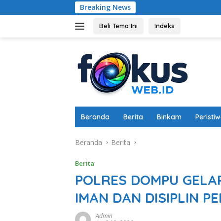
Langsung
Breaking News
Memperkuat Ke
ke
konten
Beli Tema Ini
Indeks
Beranda
Berita
Binkam
Peristi
Beranda
Berita
Berita
POLRES DOMPU GELA
IMAN DAN DISIPLIN P
Admin