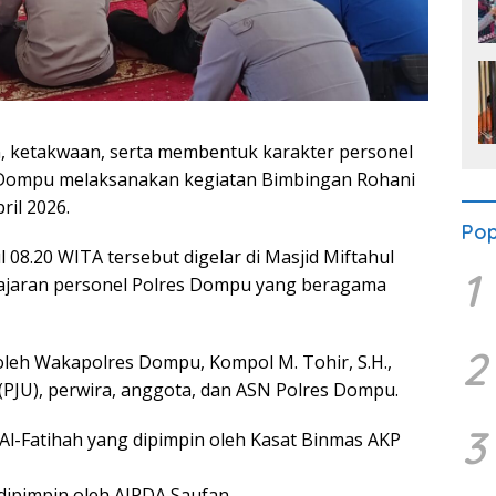
 ketakwaan, serta membentuk karakter personel
s Dompu melaksanakan kegiatan Bimbingan Rohani
ril 2026.
Pop
08.20 WITA tersebut digelar di Masjid Miftahul
1
 jajaran personel Polres Dompu yang beragama
2
oleh Wakapolres Dompu, Kompol M. Tohir, S.H.,
 (PJU), perwira, anggota, dan ASN Polres Dompu.
3
-Fatihah yang dipimpin oleh Kasat Binmas AKP
dipimpin oleh AIPDA Saufan.