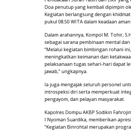
Doa penutup yang kembali dipimpin ol
Kegiatan berlangsung dengan khidmat 
pukul 08.50 WITA dalam keadaan aman d
Dalam arahannya, Kompol M. Tohir, S.
sebagai sarana pembinaan mental dan s
“Melalui kegiatan bimbingan rohani ini
meningkatkan keimanan dan ketakwaa
pelaksanaan tugas sehari-hari dapat l
jawab,” ungkapnya.
Ia juga mengajak seluruh personel un
introspeksi diri serta memperkuat int
pengayom, dan pelayan masyarakat.
Kapolres Dompu AKBP Sodikin Fahrojin 
I Nyoman Suardika, memberikan apresia
“Kegiatan Binrohtal merupakan progr