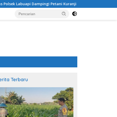
gi Petani Kuranji Dalang
Sinergi Polsek Labuapi da
erita Terbaru