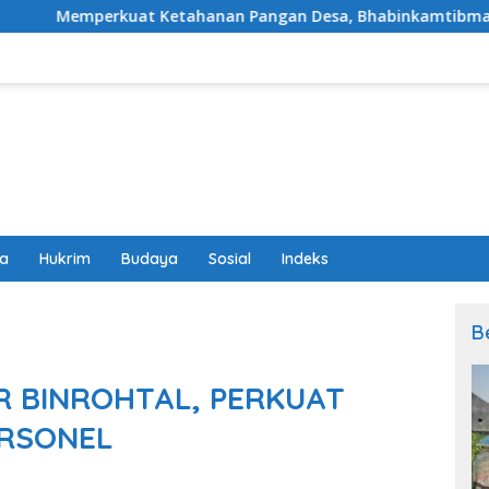
tahanan Pangan Desa, Bhabinkamtibmas Polsek Labuapi Dampin
wa
Hukrim
Budaya
Sosial
Indeks
B
R BINROHTAL, PERKUAT
ERSONEL