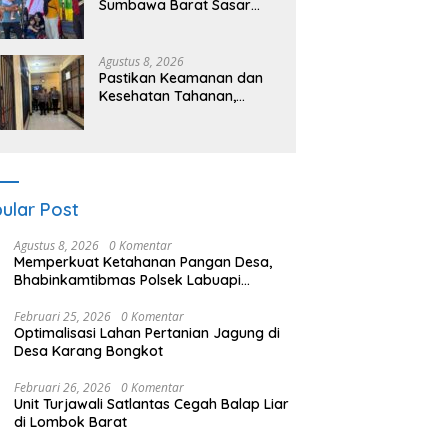
Sumbawa Barat Sasar
Permukiman dan Jalur
Ramai, Jaga Kamtibmas
Tetap Kondusif
Agustus 8, 2026
Pastikan Keamanan dan
Kesehatan Tahanan,
Polres Sumbawa Barat
Intensifkan Pengecekan
Rutan Secara Berkala
ular Post
Agustus 8, 2026
0 Komentar
Memperkuat Ketahanan Pangan Desa,
Bhabinkamtibmas Polsek Labuapi
Dampingi Petani Kuranji Dalang
Februari 25, 2026
0 Komentar
Optimalisasi Lahan Pertanian Jagung di
Desa Karang Bongkot
Februari 26, 2026
0 Komentar
Unit Turjawali Satlantas Cegah Balap Liar
di Lombok Barat