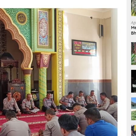
Ag
Me
Bh
Pe