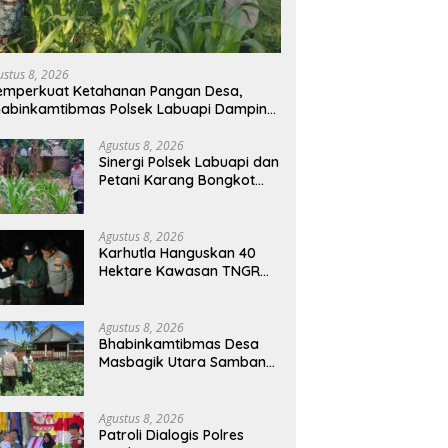
ustus 8, 2026
mperkuat Ketahanan Pangan Desa,
abinkamtibmas Polsek Labuapi Dampingi
tani Kuranji Dalang
Agustus 8, 2026
Sinergi Polsek Labuapi dan
Petani Karang Bongkot
Memperkuat Ketahanan
Pangan Nasional
Agustus 8, 2026
Karhutla Hanguskan 40
Hektare Kawasan TNGR
Sembalun, Kapolres Lotim
Turun Langsung
Padamkan Api
Agustus 8, 2026
Bhabinkamtibmas Desa
Masbagik Utara Sambangi
Petani, Dukung Ketahanan
Pangan dan Swasembada
Pangan
Agustus 8, 2026
Patroli Dialogis Polres