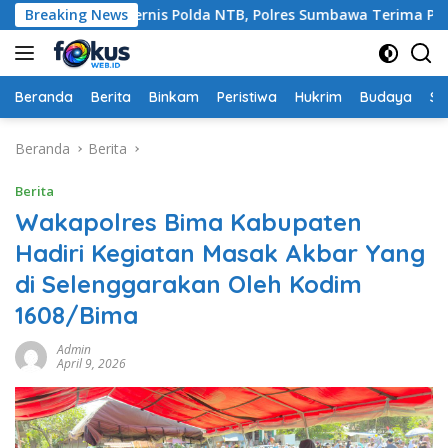
Langsung
i Ajang Rakernis Polda NTB, Polres Sumbawa Terima Pengharga
Breaking News
ke
konten
Beranda
Berita
Binkam
Peristiwa
Hukrim
Budaya
So
Beranda
Berita
Berita
Wakapolres Bima Kabupaten
Hadiri Kegiatan Masak Akbar Yang
di Selenggarakan Oleh Kodim
1608/Bima
Admin
April 9, 2026