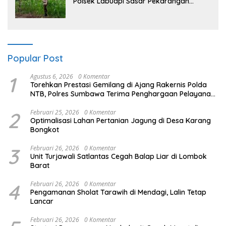
Polsek Labuapi Sasar Pekarangan
Warga di Lombok Barat
Popular Post
1
Agustus 6, 2026
0 Komentar
Torehkan Prestasi Gemilang di Ajang Rakernis Polda
NTB, Polres Sumbawa Terima Penghargaan Pelayanan
Prima Kapolri
2
Februari 25, 2026
0 Komentar
Optimalisasi Lahan Pertanian Jagung di Desa Karang
Bongkot
3
Februari 26, 2026
0 Komentar
Unit Turjawali Satlantas Cegah Balap Liar di Lombok
Barat
4
Februari 26, 2026
0 Komentar
Pengamanan Sholat Tarawih di Mendagi, Lalin Tetap
Lancar
Februari 26, 2026
0 Komentar