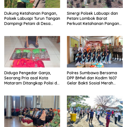
Dukung Ketahanan Pangan,
Sinergi Polsek Labuapi dan
Polsek Labuapi Turun Tangan
Petani Lombok Barat
Dampingi Petani di Desa
Perkuat Ketahanan Pangan
Karang Bongkot
Nasional
Diduga Pengedar Ganja,
Polres Sumbawa Bersama
Seorang Pria asal Kota
DPP BMWI dan Kodim 1607
Mataram Ditangkap Polisi di
Gelar Bakti Sosial Merah
Sumbawa Barat
Putih di Ponpes Arrahman
Hidayatullah