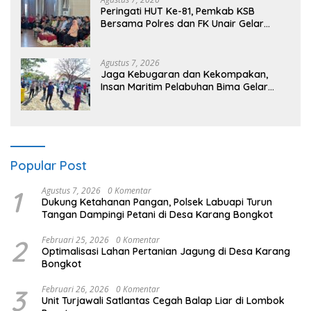
Peringati HUT Ke-81, Pemkab KSB
Bersama Polres dan FK Unair Gelar
Seminar Kesehatan “1000 Hari Pertama
Kehidupan”
Agustus 7, 2026
Jaga Kebugaran dan Kekompakan,
Insan Maritim Pelabuhan Bima Gelar
Senam Bersama
Popular Post
1
Agustus 7, 2026
0 Komentar
Dukung Ketahanan Pangan, Polsek Labuapi Turun
Tangan Dampingi Petani di Desa Karang Bongkot
2
Februari 25, 2026
0 Komentar
Optimalisasi Lahan Pertanian Jagung di Desa Karang
Bongkot
3
Februari 26, 2026
0 Komentar
Unit Turjawali Satlantas Cegah Balap Liar di Lombok