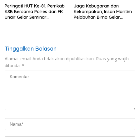
Peringati HUT Ke-81, Pemkab
Jaga Kebugaran dan
KSB Bersama Polres dan FK
Kekompakan, Insan Maritim
Unair Gelar Seminar
Pelabuhan Bima Gelar
Kesehatan “1000 Hari
Senam Bersama
Pertama Kehidupan”
Tinggalkan Balasan
Alamat email Anda tidak akan dipublikasikan.
Ruas yang wajib
ditandai
*