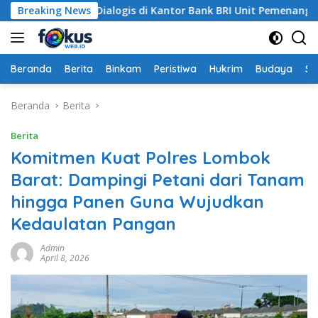
Langsung
ar Patroli Dialogis di Kantor Bank BRI Unit Pemenang
Breaking News
ke
konten
Beranda
Berita
Binkam
Peristiwa
Hukrim
Budaya
So
Beranda
Berita
Berita
Komitmen Kuat Polres Lombok
Barat: Dampingi Petani dari Tanam
hingga Panen Guna Wujudkan
Kedaulatan Pangan
Admin
April 8, 2026