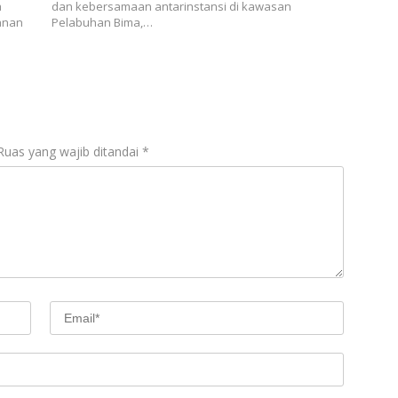
a
dan kebersamaan antarinstansi di kawasan
anan
Pelabuhan Bima,…
Ruas yang wajib ditandai
*