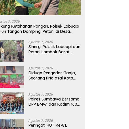
ustus 7, 2026
kung Ketahanan Pangan, Polsek Labuapi
run Tangan Dampingi Petani di Desa
arang Bongkot
Agustus 7, 2026
Sinergi Polsek Labuapi dan
Petani Lombok Barat
Perkuat Ketahanan
Pangan Nasional
Agustus 7, 2026
Diduga Pengedar Ganja,
Seorang Pria asal Kota
Mataram Ditangkap Polisi
di Sumbawa Barat
Agustus 7, 2026
Polres Sumbawa Bersama
DPP BMWI dan Kodim 1607
Gelar Bakti Sosial Merah
Putih di Ponpes Arrahman
Hidayatullah
Agustus 7, 2026
Peringati HUT Ke-81,