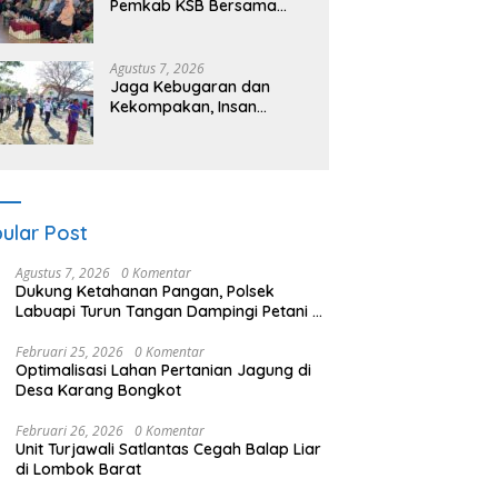
Pemkab KSB Bersama
Polres dan FK Unair Gelar
Seminar Kesehatan “1000
Hari Pertama Kehidupan”
Agustus 7, 2026
Jaga Kebugaran dan
Kekompakan, Insan
Maritim Pelabuhan Bima
Gelar Senam Bersama
ular Post
Agustus 7, 2026
0 Komentar
Dukung Ketahanan Pangan, Polsek
Labuapi Turun Tangan Dampingi Petani di
Desa Karang Bongkot
Februari 25, 2026
0 Komentar
Optimalisasi Lahan Pertanian Jagung di
Desa Karang Bongkot
Februari 26, 2026
0 Komentar
Unit Turjawali Satlantas Cegah Balap Liar
di Lombok Barat