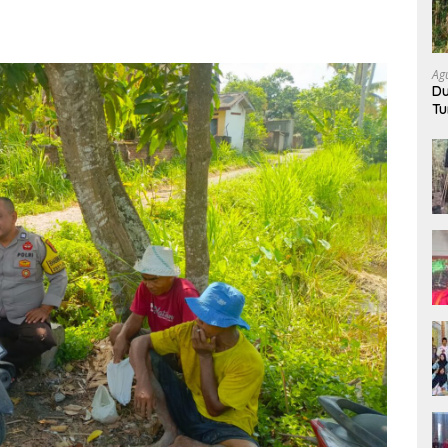
Ag
Du
Tu
K