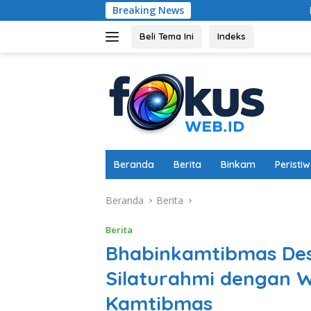
Langsung
Breaking News
Dukung Ketahanan 
ke
konten
Beli Tema Ini
Indeks
Beranda
Berita
Binkam
Peristi
Beranda
Berita
Berita
Bhabinkamtibmas Des
Silaturahmi dengan 
Kamtibmas