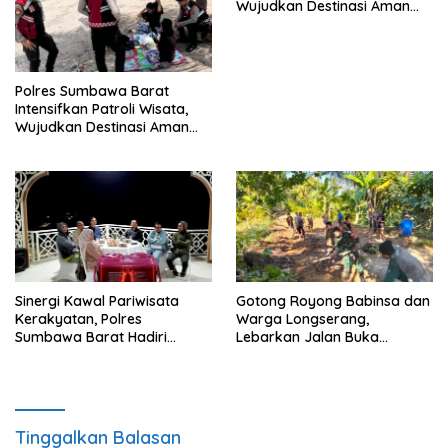
Wujudkan Destinasi Aman
dan Nyaman bagi
Masyarakat
Polres Sumbawa Barat
Intensifkan Patroli Wisata,
Wujudkan Destinasi Aman
dan Nyaman bagi
Masyarakat
Sinergi Kawal Pariwisata
Gotong Royong Babinsa dan
Kerakyatan, Polres
Warga Longserang,
Sumbawa Barat Hadiri
Lebarkan Jalan Buka
“Jalan Perjuangan dan
Harapan
Sharing Pengelolaan
Pariwisata Bendungan Tiu
Suntuk”
Tinggalkan Balasan