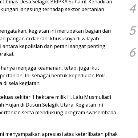
tibmas Desa Selagik BRIPKA Suhairil. Kehadiran
4
dukungan langsung terhadap sektor pertanian
5
 mengatakan, kegiatan ini merupakan bagian dari
n pangan di daerah, khususnya di wilayah
 antara kepolisian dan petani sangat penting
6
rakat.
k hanya menjaga keamanan, tetapi juga ikut
ertanian. Ini sebagai bentuk kepedulian Polri
 di sela kegiatan.
luas sekitar 1 hektare milik H. Lalu Musmuliadi
 Hujan di Dusun Selagik Utara. Kegiatan ini
 pertanian serta mendukung program swasembada
ni menyampaikan apresiasi atas keterlibatan pihak