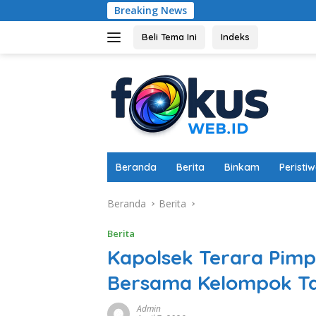
Langsung
Breaking News
Dukung Ketah
ke
konten
Beli Tema Ini
Indeks
Beranda
Berita
Binkam
Peristi
Beranda
Berita
Berita
Kapolsek Terara Pim
Bersama Kelompok Tan
Admin