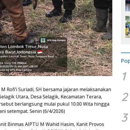
Pop
1
 Rofi’i Suriadi, SH bersama jajaran melaksanakan
2
lagik Utara, Desa Selagik, Kecamatan Terara,
sebut berlangsung mulai pukul 10.00 Wita hingga
ni setempat. Senin (6/4/2026)
3
anit Binmas AIPTU M Wahid Hasim, Kanit Provos