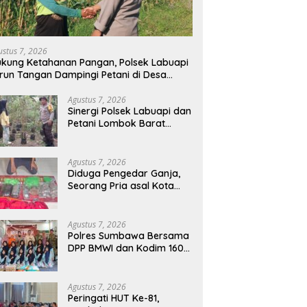
ustus 7, 2026
kung Ketahanan Pangan, Polsek Labuapi
run Tangan Dampingi Petani di Desa
arang Bongkot
Agustus 7, 2026
Sinergi Polsek Labuapi dan
Petani Lombok Barat
Perkuat Ketahanan
Pangan Nasional
Agustus 7, 2026
Diduga Pengedar Ganja,
Seorang Pria asal Kota
Mataram Ditangkap Polisi
di Sumbawa Barat
Agustus 7, 2026
Polres Sumbawa Bersama
DPP BMWI dan Kodim 1607
Gelar Bakti Sosial Merah
Putih di Ponpes Arrahman
Hidayatullah
Agustus 7, 2026
Peringati HUT Ke-81,