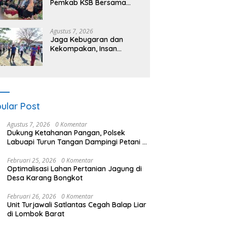
Pemkab KSB Bersama
Polres dan FK Unair Gelar
Seminar Kesehatan “1000
Hari Pertama Kehidupan”
Agustus 7, 2026
Jaga Kebugaran dan
Kekompakan, Insan
Maritim Pelabuhan Bima
Gelar Senam Bersama
ular Post
Agustus 7, 2026
0 Komentar
Dukung Ketahanan Pangan, Polsek
Labuapi Turun Tangan Dampingi Petani di
Desa Karang Bongkot
Februari 25, 2026
0 Komentar
Optimalisasi Lahan Pertanian Jagung di
Desa Karang Bongkot
Februari 26, 2026
0 Komentar
Unit Turjawali Satlantas Cegah Balap Liar
di Lombok Barat