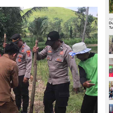
Ag
Du
Tu
K